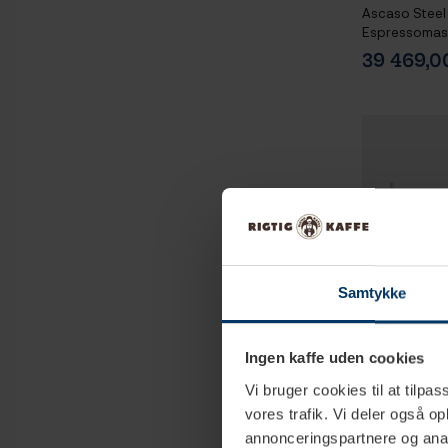
Ascaso Steel
Espressomaski
Mignon Libra 
39 469,
Baristautrust
Vattenfilterk
Samtykke
Ingen kaffe uden cookies
Vi bruger cookies til at tilpas
4
vores trafik. Vi deler også 
annonceringspartnere og anal