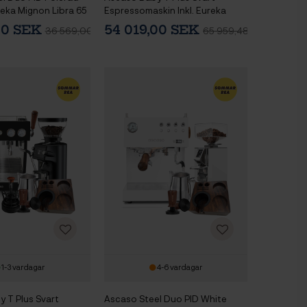
ureka Mignon Libra 65
Espressomaskin Inkl. Eureka
ssokvarn
Mignon Libra 65 Kvarn,
00 SEK
54 019,00 SEK
36 569,00 SEK
65 959,48 SEK
Baristautrustning,
Vattenfilterkanna & 1kg Kaffe
1-3 vardagar
4-6 vardagar
 T Plus Svart
Ascaso Steel Duo PID White