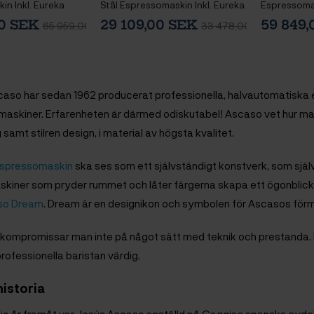
n Inkl. Eureka
Stål Espressomaskin Inkl. Eureka
Espressomas
65 Kvarn,
Mignon Libra 55 Chrome
E64 WS Esp
00 SEK
29 109,00 SEK
59 849
65 959,00 SEK
33 478,00 SEK
ning,
Espressokvarn
Baristautru
anna & 1 kg Kaffe
aso har sedan 1962 producerat professionella, halvautomatiska 
omaskiner. Erfarenheten är därmed odiskutabel! Ascaso vet hur 
samt stilren design, i material av högsta kvalitet.
spressomaskin
ska ses som ett självständigt konstverk, som självk
iner som pryder rummet och låter färgerna skapa ett ögonblick 
so Dream
. Dream är en designikon och symbolen för Ascasos förm
kompromissar man inte på något sätt med teknik och prestanda. 
rofessionella baristan värdig.
istoria