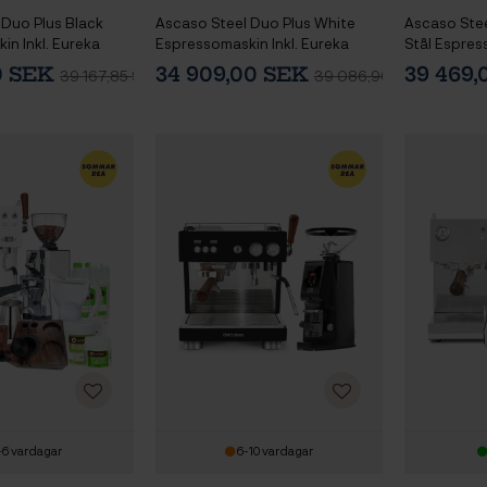
 Duo Plus Black
Ascaso Steel Duo Plus White
Ascaso Stee
n Inkl. Eureka
Espressomaskin Inkl. Eureka
Stål Espres
 55 Krom/Mattsvart
Mignon Libra 55 Krom/Vit
Libra 65 Kva
00 SEK
34 909,00 SEK
39 469
39 167,85 SEK
39 086,90 SEK
rn &
Espressokvarn &
Baristautru
tning
Baristautrustning
Vattenfilte
-6 vardagar
6-10 vardagar