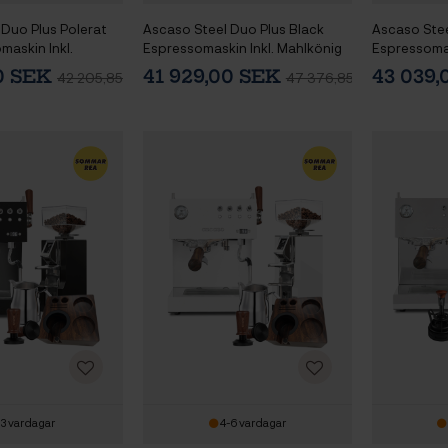
 Duo Plus Polerat
Ascaso Steel Duo Plus Black
Ascaso Stee
maskin Inkl.
Espressomaskin Inkl. Mahlkönig
Espressomas
64 WS
E64 WS Espressokvarn Svart &
E64 WS Esp
00 SEK
41 929,00 SEK
43 039
42 205,85 SEK
47 376,85 SEK
n Svart &
Baristautrustning
Baristautru
tning
-3 vardagar
4-6 vardagar