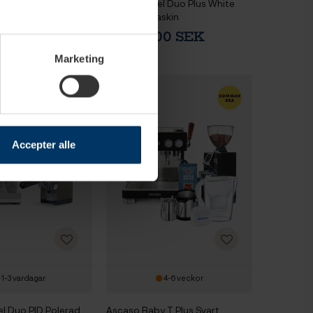
l Duo Plus Black
Ascaso Steel Duo Plus White
skin
Espressomaskin
00 SEK
26 869,00 SEK
Marketing
Accepter alle
1-3 vardagar
4-6 veckor
l Duo PID Polerad
Ascaso Baby T Plus Svart