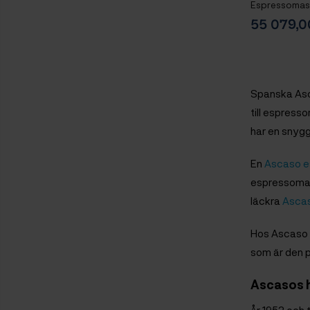
Espressomaski
Mignon Libra 
55 079,
Baristautrust
Vattenfilterk
Spanska Asc
till espress
har en snygg 
En
Ascaso e
espressomask
läckra
Asca
Hos Ascaso 
som är den p
Ascasos h