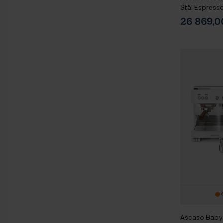
Stål Espress
26 869,
4
Ascaso Baby 