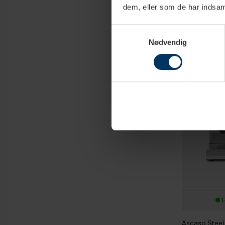
Ascaso Steel 
dem, eller som de har indsaml
Eureka Migno
Espressokva
28 359,
Samtykkevalg
Nødvendig
1
Ascaso Steel