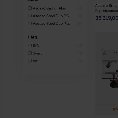
Ascaso Steel
Ascaso Baby T Plus
11
Espressomaski
Mignon Libra
Ascaso Steel Duo PID
13
35 319,
Espressokva
Ascaso Steel Duo Plus
16
Baristautrus
Färg
Stål
10
Svart
10
Vit
9
4