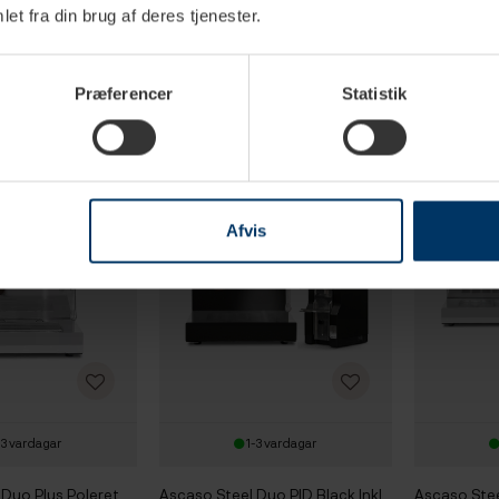
Duo PID White Inkl.
Ascaso Steel Duo Plus Black Inkl.
Ascaso Stee
et fra din brug af deres tjenester.
n Libra Krom/Vit
Eureka Libra, Espressokoppar &
Espressoma
rn
Kaffe
00 SEK
33 469,00 SEK
26 869,
32 839,00 SEK
36 059,00 SEK
Præferencer
Statistik
Afvis
-3 vardagar
1-3 vardagar
 Duo Plus Poleret
Ascaso Steel Duo PID Black Inkl.
Ascaso Stee