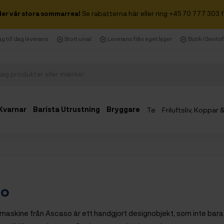
der vår stora sommarrea!
Se rabatterna här eller ring +45 70 777 303 f
g till dag leverans
Stort urval
Leverans från eget lager
Butik i Gento
Kvarnar
Barista Utrustning
Bryggare
Te
Friluftsliv, Koppar
so
askine från Ascaso är ett handgjort designobjekt, som inte bara 