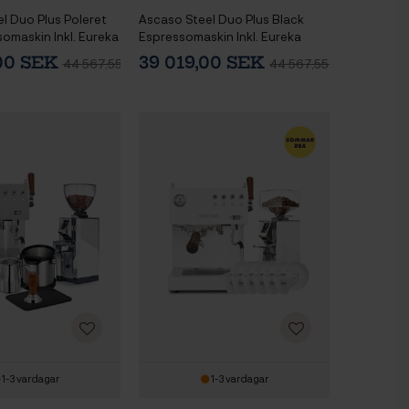
l Duo Plus Poleret
Ascaso Steel Duo Plus Black
somaskin Inkl. Eureka
Espressomaskin Inkl. Eureka
rn,
Mignon Libra 65 Kvarn,
,00 SEK
39 019,00 SEK
44 567,55 SEK
44 567,55 SEK
stning,
Baristautrustning,
rkanna & Underhåll
Vattenfilterkanna & Underhåll
1-3 vardagar
1-3 vardagar