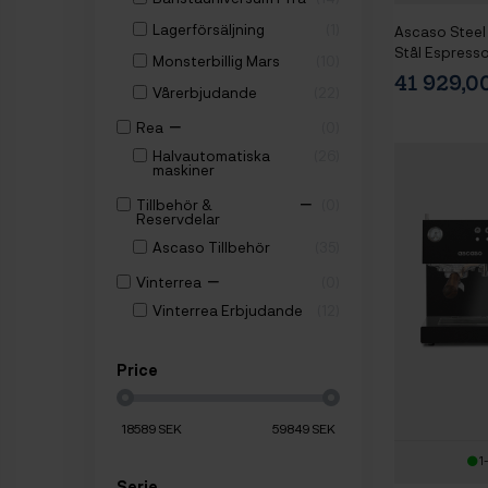
Lagerförsäljning
1
Ascaso Steel
Stål Espresso
Monsterbillig Mars
10
Mahlkönig E
41 929,
Vårerbjudande
22
Espressokvar
Baristautrus
−
Rea
0
Halvautomatiska
26
maskiner
−
Tillbehör &
0
Reservdelar
Ascaso Tillbehör
35
−
Vinterrea
0
Vinterrea Erbjudande
12
Price
18589
SEK
59849
SEK
1
Serie