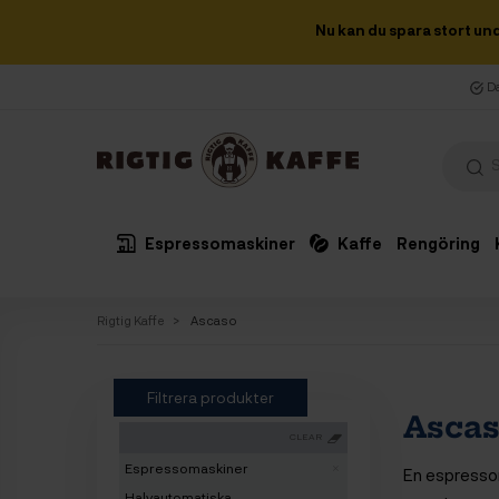
Nu kan du spara stort un
Da
Espressomaskiner
Kaffe
Rengöring
Rigtig Kaffe
Ascaso
Filtrera produkter
Asca
CLEAR
Espressomaskiner
En espressom
Halvautomatiska