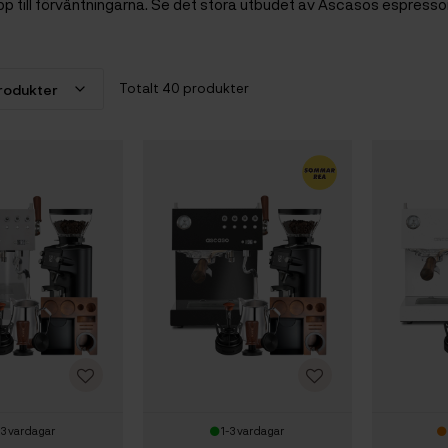
pp till förväntningarna. Se det stora utbudet av Ascasos espress
Totalt 40 produkter
-3 vardagar
1-3 vardagar