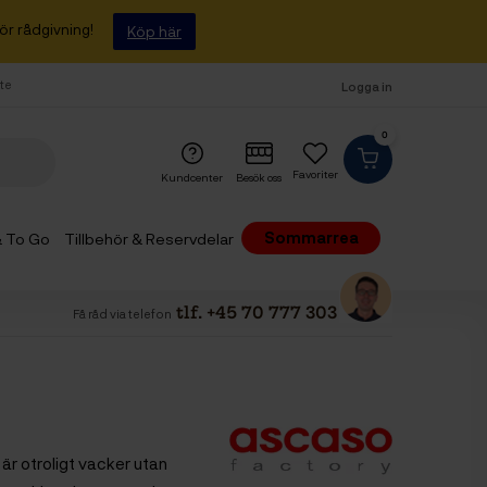
ör rådgivning!
Köp här
fte
Logga in
0
Favoriter
Kundcenter
Besök oss
Sommarrea
 & To Go
Tillbehör & Reservdelar
tlf. +45 70 777 303
Få råd via telefon
är otroligt vacker utan