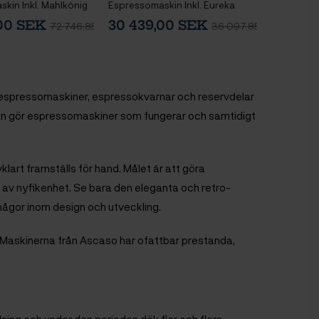
kin Inkl. Mahlkönig
Espressomaskin Inkl. Eureka
ressokvarn &
Mignon Libra 55 Krom/Vit
,00 SEK
30 439,00 SEK
72 746,85 SEK
36 097,85 SEK
stning
Espressokvarn &
Baristautrustning
espressomaskiner, espressokvarnar och reservdelar
man gör espressomaskiner som fungerar och samtidigt
lart framställs för hand. Målet är att göra
av nyfikenhet. Se bara den eleganta och retro-
ågor inom design och utveckling.
Maskinerna från Ascaso har ofattbar prestanda,