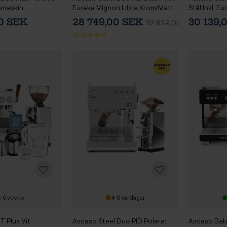
omaskin
Eureka Mignon Libra Krom/Matt
Stål Inkl. E
Svart Espressokvarn
Krom Espre
00 SEK
28 749,00 SEK
30 139,
32 839,00 SEK
-6 veckor
4-6 vardagar
T Plus Vit
Ascaso Steel Duo PID Polerat
Ascaso Baby