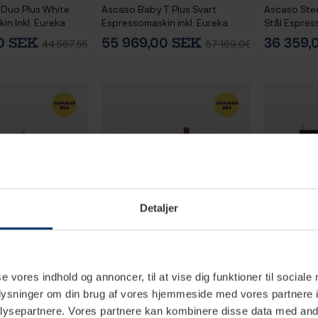
 Duo Plus White
Ascaso Baby T Plus Svart
Ascaso Stee
n Inkl. Eureka
Espressomaskin inkl. Eureka
Stål Espres
65 Kvarn,
Atom W 65 Casa Mat Svart
Espressokv
00 SEK
55 969,00 SEK
36 359
44 567,55 SEK
67 169,00 SEK
ning,
Kaffekvarn
anna & Underhåll
Detaljer
se vores indhold og annoncer, til at vise dig funktioner til sociale
-6 veckor
1-3 vardagar
oplysninger om din brug af vores hjemmeside med vores partnere i
ysepartnere. Vores partnere kan kombinere disse data med andr