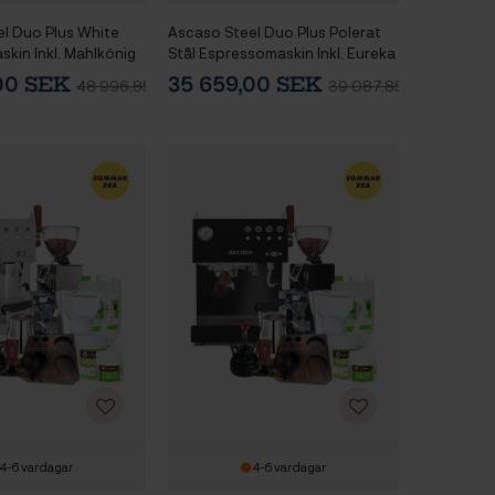
l Duo Plus White
Ascaso Steel Duo Plus Polerat
kin Inkl. Mahlkönig
Stål Espressomaskin Inkl. Eureka
ressokvarn Vit &
Mignon Libra 55 Krom
,00 SEK
35 659,00 SEK
48 996,85 SEK
39 087,85 SEK
stning
Espressokvarn &
Baristautrustning
4-6 vardagar
4-6 vardagar