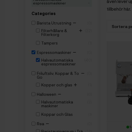
även lever u
espressomaskiner
tillbehör här.
Categories
−
Barista Utrustning
0
+
Filterhållare &
22
Filterkorg
Tampers
1
−
Espressomaskiner
0
Halvautomatiska
40
espressomaskiner
−
Friluftsliv, Koppar & To
0
Go
+
Kopper och glas
1
−
Halloween
0
Halvautomatiska
2
maskiner
Koppar och Glas
1
−
Rea
0
1
Baristauniversum i Trä
14