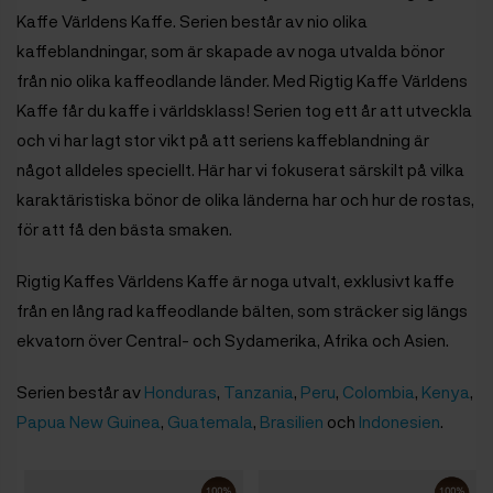
Kaffe Världens Kaffe. Serien består av nio olika
kaffeblandningar, som är skapade av noga utvalda bönor
från nio olika kaffeodlande länder. Med Rigtig Kaffe Världens
Kaffe får du kaffe i världsklass! Serien tog ett år att utveckla
och vi har lagt stor vikt på att seriens kaffeblandning är
något alldeles speciellt. Här har vi fokuserat särskilt på vilka
karaktäristiska bönor de olika länderna har och hur de rostas,
för att få den bästa smaken.
Rigtig Kaffes Världens Kaffe är noga utvalt, exklusivt kaffe
från en lång rad kaffeodlande bälten, som sträcker sig längs
ekvatorn över Central- och Sydamerika, Afrika och Asien.
Serien består av
Honduras
,
Tanzania
,
Peru
,
Colombia
,
Kenya
,
Papua New Guinea
,
Guatemala
,
Brasilien
och
Indonesien
.