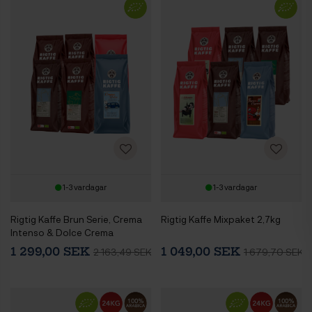
1-3 vardagar
1-3 vardagar
Rigtig Kaffe Brun Serie, Crema
Rigtig Kaffe Mixpaket 2,7kg
Intenso & Dolce Crema
Mixpaket 3,6 kg Hela
1 299,00 SEK
1 049,00 SEK
2 163,49 SEK
1 679,70 SEK
kaffebönor