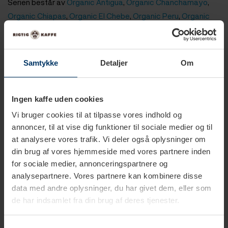
Serien består av
Organic Antigua
,
Organic Chanchamayo
,
Organic Chiapas
,
Organic El Chebe
,
Organic Peru
,
Organic
Papua New Guinea
,
Organic Java
och
Organic Mount H
.
Samtykke
Detaljer
Om
Ingen kaffe uden cookies
Vi bruger cookies til at tilpasse vores indhold og
annoncer, til at vise dig funktioner til sociale medier og til
at analysere vores trafik. Vi deler også oplysninger om
din brug af vores hjemmeside med vores partnere inden
for sociale medier, annonceringspartnere og
analysepartnere. Vores partnere kan kombinere disse
data med andre oplysninger, du har givet dem, eller som
1-3 vardagar
1-3 vardagar
de har indsamlet fra din brug af deres tjenester.
Rigtig Kaffe Organic
Rigtig Kaffe Organic Chiapas
Chanchamayo 400g
400g