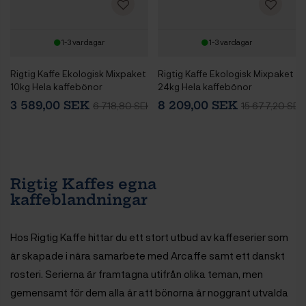
1-3 vardagar
1-3 vardagar
Rigtig Kaffe Ekologisk Mixpaket
Rigtig Kaffe Ekologisk Mixpaket
10kg Hela kaffebönor
24kg Hela kaffebönor
3 589,00 SEK
8 209,00 SEK
6 718,80 SEK
15 677,20 SEK
Rigtig Kaffes egna
kaffeblandningar
Hos Rigtig Kaffe hittar du ett stort utbud av kaffeserier som
är skapade i nära samarbete med Arcaffe samt ett danskt
rosteri. Serierna är framtagna utifrån olika teman, men
gemensamt för dem alla är att bönorna är noggrant utvalda