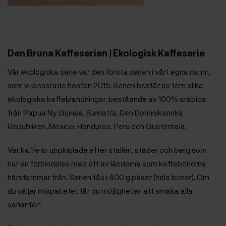
Den Bruna Kaffeserien | Ekologisk Kaffeserie
Vår ekologiska serie var den första serien i vårt egna namn,
som vi lanserade hösten 2015. Serien består av fem olika
ekologiska kaffeblandningar, bestående av 100% arabica
från Papua Ny Guinea, Sumatra, Den Dominikanska
Republiken, Mexico, Honduras, Peru och Guatemala.
Var kaffe är uppkallade efter ställen, städer och berg som
har en förbindelse med ett av länderna som kaffebönorna
härstammar från. Serien fås i 400 g påsar (hela bönor). Om
du väljer mixpaketet får du möjligheten att smaka alla
varianter!