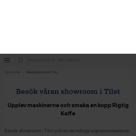
Nu kan du spara stort under vår stora sommarrea!
Se rabatterna här eller ring +45 70 777 303 för rådgivning!
Köp här
Dag till dag leverans
Stort urval
Butik i Gentofte
0
Rigtig Kaffe
Besök våran butik i Tilst
Besök våran showroom i Tilst
Upplev maskinerne och smaka en kopp Rigtig
Kaffe
Besök showroom i Tilst och se de många espressomaskiner,