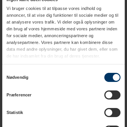
Vi bruger cookies til at tilpasse vores indhold og
annoncer, til at vise dig funktioner til sociale medier og til
at analysere vores trafik. Vi deler også oplysninger om
1-3 vardagar
2-4 vardagar
din brug af vores hjemmeside med vores partnere inden
for sociale medier, annonceringspartnere og
Barista Space Guld Mjölkkanna
Barista Space Rainbow
analysepartnere. Vores partnere kan kombinere disse
0,6L
Mjölkkanna 0,6L
data med andre oplysninger, du har givet dem, eller som
489,95 SEK
489,95 SEK
de har indsamlet fra din brug af deres tjenester.
Samtykkevalg
Nødvendig
Præferencer
Statistik