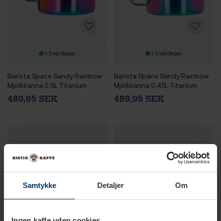
1-3 vardagar
1-3 vardagar
Barista Space Sandy Rainbow
Barista Space Sandy Rainbow
Mjölkkanna 0,6L Titanium
Mjölkkanna 0,45L Titanium
489,95 SEK
489,95 SEK
Samtykke
Detaljer
Om
Ingen kaffe uden cookies