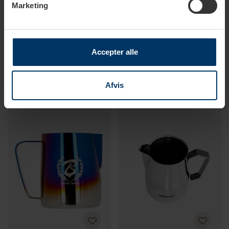
Marketing
1-3 vardagar
2-4 vardagar
Accepter alle
Barista Space Rainbow
Barista Space Blå Mjölkkanna
Mjölkkanna 0,35L
0,35L
489,95 SEK
489,95 SEK
Afvis