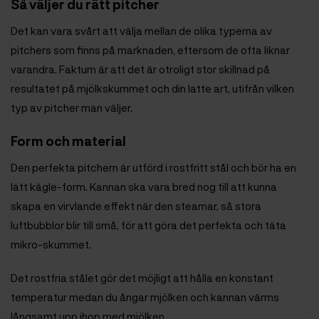
Så väljer du rätt pitcher
Det kan vara svårt att välja mellan de olika typerna av
pitchers som finns på marknaden, eftersom de ofta liknar
varandra. Faktum är att det är otroligt stor skillnad på
resultatet på mjölkskummet och din latte art, utifrån vilken
typ av pitcher man väljer.
Form och material
Den perfekta pitchern är utförd i rostfritt stål och bör ha en
lätt kägle-form. Kannan ska vara bred nog till att kunna
skapa en virvlande effekt när den steamar, så stora
luftbubblor blir till små, för att göra det perfekta och täta
mikro-skummet.
Det rostfria stålet gör det möjligt att hålla en konstant
temperatur medan du ångar mjölken och kannan värms
långsamt upp ihop med mjölken.