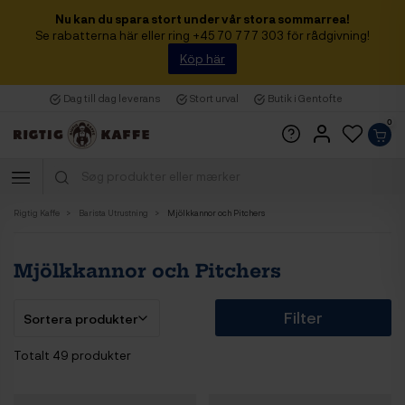
Nu kan du spara stort under vår stora sommarrea!
Se rabatterna här eller ring +45 70 777 303 för rådgivning!
Köp här
Dag till dag leverans
Stort urval
Butik i Gentofte
0
Rigtig Kaffe
Barista Utrustning
Mjölkkannor och Pitchers
Mjölkkannor och Pitchers
Filter
Totalt 49 produkter