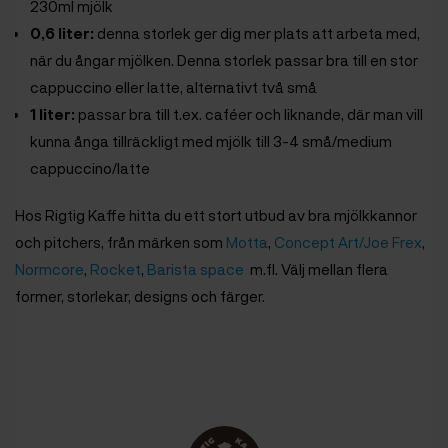
230ml mjölk
0,6 liter:
denna storlek ger dig mer plats att arbeta med,
när du ångar mjölken. Denna storlek passar bra till en stor
cappuccino eller latte, alternativt två små
1 liter:
passar bra till t.ex. caféer och liknande, där man vill
kunna ånga tillräckligt med mjölk till 3-4 små/medium
cappuccino/latte
Hos Rigtig Kaffe hitta du ett stort utbud av bra mjölkkannor
och pitchers, från märken som
Motta
,
Concept Art/Joe Frex
,
Normcore
,
Rocket
,
Barista space
m.fl. Välj mellan flera
former, storlekar, designs och färger.