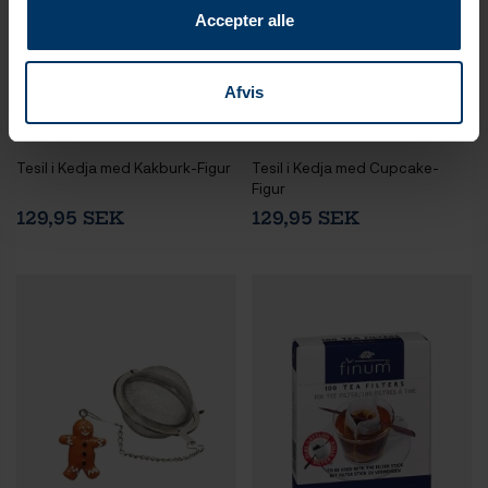
Accepter alle
Afvis
1-3 vardagar
1-3 vardagar
Tesil i Kedja med Kakburk-Figur
Tesil i Kedja med Cupcake-
Figur
129,95 SEK
129,95 SEK