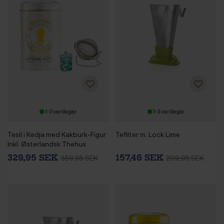
1-3 vardagar
1-3 vardagar
Tesil i Kedja med Kakburk-Figur
Tefilter m. Lock Lime
Inkl. Østerlandsk Thehus
Imperial White 125g
329,95 SEK
157,46 SEK
359,95 SEK
209,95 SEK