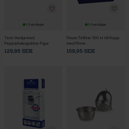
1-3 vardagar
1-3 vardagar
Tesil i Kedja med
Finum Tefilter 100 st till Kopp
Pepparkaksgubbe-Figur
med Pinne
129,95 SEK
159,95 SEK