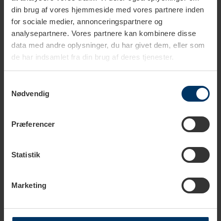
din brug af vores hjemmeside med vores partnere inden
for sociale medier, annonceringspartnere og
analysepartnere. Vores partnere kan kombinere disse
data med andre oplysninger, du har givet dem, eller som
de har indsamlet fra din brug af deres tjenester.
1-3 vardagar
6-10 vardagar
Samtykkevalg
Cafetto Te Rengöring 4x10g
Tesil i Kedja med Macaron-Figur
Nødvendig
29,95 SEK
129,95 SEK
59,95 SEK
Præferencer
Statistik
Marketing