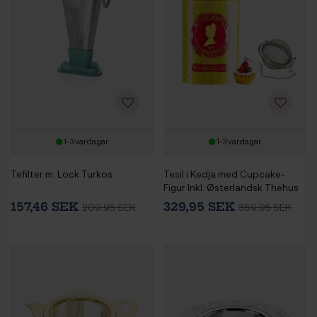
1-3 vardagar
1-3 vardagar
Tefilter m. Lock Turkos
Tesil i Kedja med Cupcake-
Figur Inkl. Østerlandsk Thehus
Solskins Te 125g
157,46 SEK
329,95 SEK
209,95 SEK
359,95 SEK