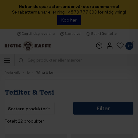
Nu kan du spara stort under vår stora sommarrea!
Se rabatterna här eller ring +45 70 777 303 för rådgivning!
Köp här
Dag till dag leverans
Stort urval
Butik i Gentofte
0
Rigtig Kaffe
Te
Tefilter & Tesi
Tefilter & Tesi
Filter
Totalt 22 produkter