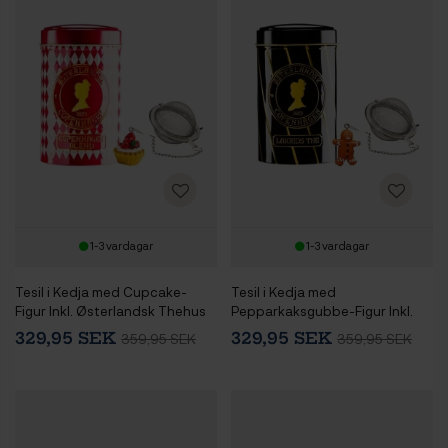
1-3 vardagar
1-3 vardagar
Tesil i Kedja med Cupcake-
Tesil i Kedja med
Figur Inkl. Østerlandsk Thehus
Pepparkaksgubbe-Figur Inkl.
Copenhagen Blend 125g
Østerlandsk Thehus Lakrits Te
329,95 SEK
329,95 SEK
359,95 SEK
359,95 SEK
125g