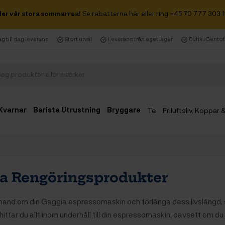
der vår stora sommarrea!
Se rabatterna här eller ring +45 70 777 303 f
g till dag leverans
Stort urval
Leverans från eget lager
Butik i Gento
Kvarnar
Barista Utrustning
Bryggare
Te
Friluftsliv, Koppar
a Rengöringsprodukter
äl hand om din Gaggia espressomaskin och förlänga dess livslängd,
hittar du allt inom underhåll till din espressomaskin, oavsett om d