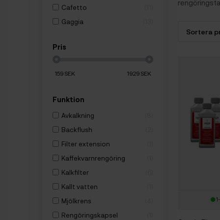
rengöringsta
Cafetto
11
Gaggia
13
Pris
159
SEK
1929
SEK
Funktion
Avkalkning
8
Backflush
2
Filter extension
1
Kaffekvarnrengöring
1
Kalkfilter
6
Kallt vatten
1
1
Mjölkrens
4
Rengöringskapsel
1