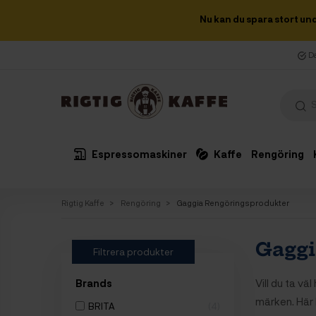
Nu kan du spara stort un
Da
Espressomaskiner
Kaffe
Rengöring
Rigtig Kaffe
Rengöring
Gaggia Rengöringsprodukter
Gaggi
Filtrera produkter
Vill du ta v
Brands
märken. Här 
BRITA
4