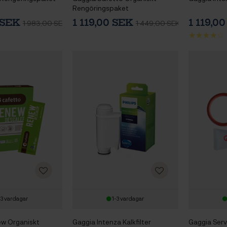
Rengöringspaket
0 SEK
1 119,00 SEK
1 119,0
1 983,00 SEK
1 449,00 SEK
-3 vardagar
1-3 vardagar
w Organiskt
Gaggia Intenza Kalkfilter
Gaggia Serv