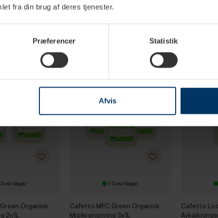
Rengöringst
et fra din brug af deres tjenester.
SEK
1 599,00 SEK
259,95
967,30 SEK
1 934,50 SEK
Præferencer
Statistik
Afvis
-3 vardagar
1-3 vardagar
Green Organisk
Cafetto MFC Green Organisk
Cafetto Lo
g 2x1L
Mjölkrengöring 3x1L
Avkalknings