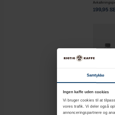
Avkalkningsp
199,95 S
Samtykke
Ingen kaffe uden cookies
1
Vi bruger cookies til at tilpas
vores trafik. Vi deler også 
Gaggia Avkal
annonceringspartnere og anal