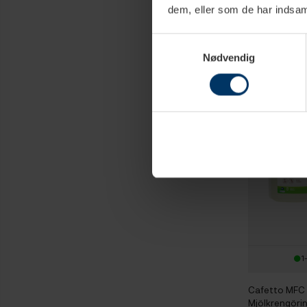
dem, eller som de har indsaml
949,95 
Samtykkevalg
Nødvendig
1
Cafetto MFC 
Mjölkrengörin