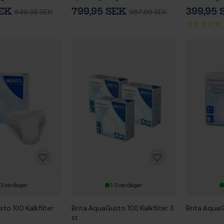
SEK
799,95 SEK
399,95 
649,95 SEK
967,50 SEK
-3 vardagar
1-3 vardagar
to 100 Kalkfilter
Brita AquaGusto 100 Kalkfilter 3
Brita AquaG
st