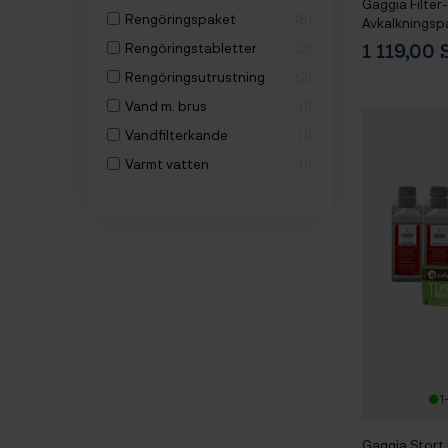
Gaggia Filter
Rengöringspaket
8
Avkalkningsp
Rengöringstabletter
2
1 119,00
Rengöringsutrustning
2
Vand m. brus
1
Vandfilterkande
1
Varmt vatten
1
1
Gaggia Stort