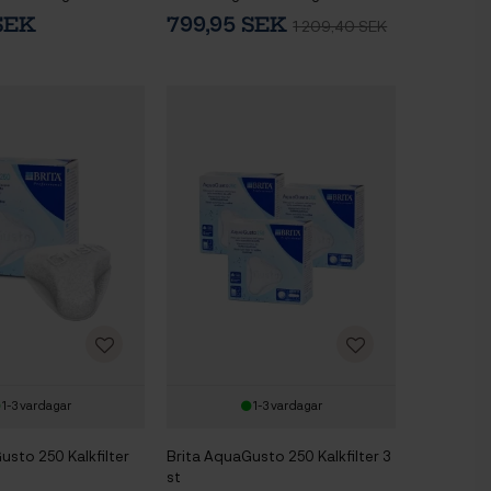
3x1L
SEK
799,95 SEK
1 209,40 SEK
1-3 vardagar
1-3 vardagar
usto 250 Kalkfilter
Brita AquaGusto 250 Kalkfilter 3
st