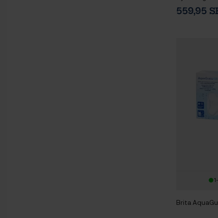
559,95 
1
Brita AquaGus