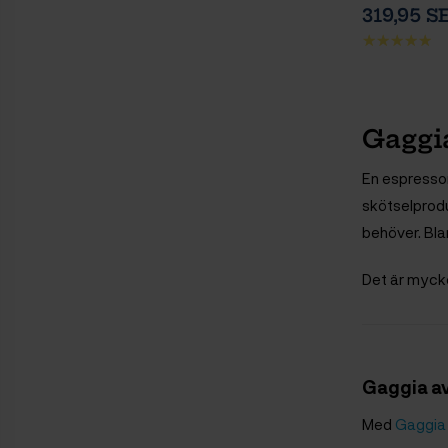
319,95 S
Gaggi
En espressom
skötselprodu
behöver. Bla
Det är mycke
Gaggia a
Med
Gaggia