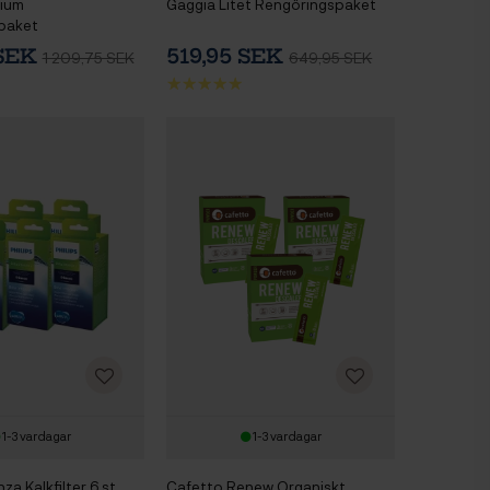
ium
Gaggia Litet Rengöringspaket
paket
 SEK
519,95 SEK
1 209,75 SEK
649,95 SEK
1-3 vardagar
1-3 vardagar
za Kalkfilter 6 st
Cafetto Renew Organiskt