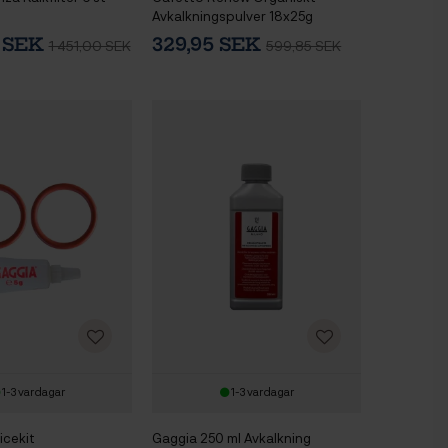
Avkalkningspulver 18x25g
0 SEK
329,95 SEK
1 451,00 SEK
599,85 SEK
1-3 vardagar
1-3 vardagar
icekit
Gaggia 250 ml Avkalkning