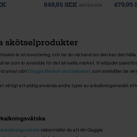
EK
649,95 SEK
479,95
967,50 SEK
a skötselprodukter
askin är en investering, och tar du väl hand om den kan den hålla i 
kter som är avsedda för det aktuella märket. Vi erbjuder paketlösn
nd annat vårt
Gaggia Medium skötselpaket
, som innehåller de vi
t viktigt att aldrig använda andra typer av avkalkningsmedel, ef
vkalkningsvätska
 avkalkningsvätska
säkerställer du att din Gaggia