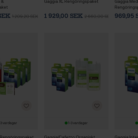
- &
Gaggia XL Rengöringspaket
Gaggia Med
aket
Rengörings
 SEK
1 929,00 SEK
969,95
1 209,20 SEK
2 660,00 SEK
-3 vardagar
1-3 vardagar
 Rengöringspaket
Gaggia/Cafetto Organiskt
Gaggia Inten