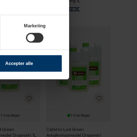
abletter 8 st
Mjölkrengöring 1L
 SEK
399,95 SEK
Marketing
Accepter alle
1-3 vardagar
1-3 vardagar
d Green
Cafetto Lod Green
medel Organiskt 1L
Avkalkningsmedel Organiskt