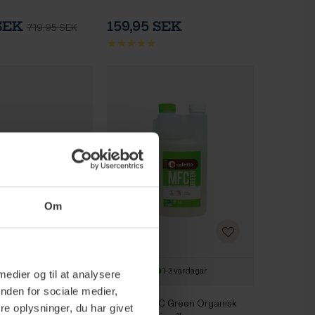
 SEK
159,95 SEK
719,95 SEK
Om
1-3 vardagar
1-3 vardagar
 medier og til at analysere
nden for sociale medier,
o Mini
Cafetto MFC Green Organisk
e oplysninger, du har givet