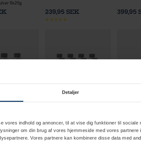
ulver 6x25g
EK
239,95 SEK
399,95
Detaljer
-3 vardagar
1-3 vardagar
se vores indhold og annoncer, til at vise dig funktioner til sociale
oplysninger om din brug af vores hjemmeside med vores partnere i
kning 6x250 ml
Gaggia Avkalkning 12x250 ml
Cafetto Tev
ysepartnere. Vores partnere kan kombinere disse data med andr