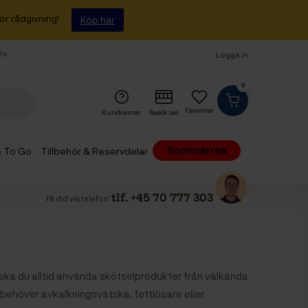
ör rådgivning!
Köp här
fte
Logga in
0
Favoriter
Kundcenter
Besök oss
Sommarrea
 & To Go
Tillbehör & Reservdelar
tlf. +45 70 777 303
Få råd via telefon
 ska du alltid använda skötselprodukter från välkända
u behöver avkalkningsvätska, fettlösare eller