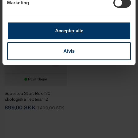
Marketing
Accepter alle
Afvis
1-3 vardagar
Supertea Start Box 120
Ekologiska Tepåsar 12
Varianter
899,00 SEK
1 499,00 SEK