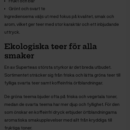
Frukt och bär
Grönt och svart te
Ingredienserna väljs ut med fokus på kvalitet, smak och
arom, vilket ger teer med stor karaktär och ett inbjudande
uttryck.
Ekologiska teer för alla
smaker
En av Superteas största styrkor är det breda utbudet.
Sortimentet sträcker sig från friska och lätta gröna teer till
fylliga svarta teer samt koffeinfria örtblandningar.
De gröna teerna bjuder ofta på friska och vegetala toner,
medan de svarta teerna har mer djup och fyllighet. För den
som önskar en koffeinfri dryck erbjuder örtblandningarna
aromatiska smakupplevelser med allt från kryddiga till
fruktiga toner.