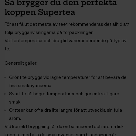
Så brygger du den perfekta
koppen Supertea
För att få ut det mesta av teet rekommenderas det alltid att
följa brygganvisningarna på förpackningen.
Vattentemperatur och dragtid varierar beroende på typ av
te.
Generellt gäller:
Grönt te bryggs vid lägre temperaturer för att bevara de
fina smaknyanserna.
Svart te tål högre temperaturer och ger en kraftigare
smak.
Örtteer kan ofta dra lite längre för att utveckla sin fulla
arom.
Vid korrekt bryggning får du en balanserad och aromatisk
kopp te med alla de smaknyanser som blandningen är