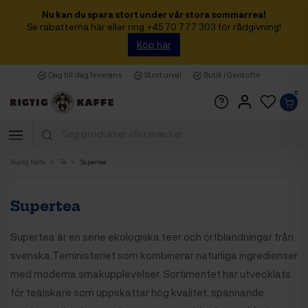
Nu kan du spara stort under vår stora sommarrea!
Se rabatterna här eller ring +45 70 777 303 för rådgivning!
Köp här
Dag till dag leverans
Stort urval
Butik i Gentofte
0
Rigtig Kaffe
Te
Supertea
Supertea
Supertea är en serie ekologiska teer och örtblandningar från
svenska Teministeriet som kombinerar naturliga ingredienser
med moderna smakupplevelser. Sortimentet har utvecklats
för teälskare som uppskattar hög kvalitet, spännande