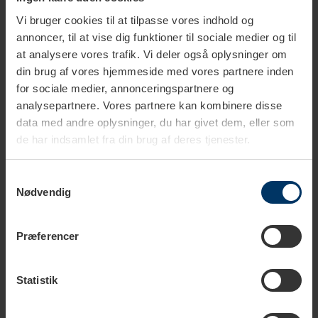
Vi bruger cookies til at tilpasse vores indhold og
annoncer, til at vise dig funktioner til sociale medier og til
at analysere vores trafik. Vi deler også oplysninger om
din brug af vores hjemmeside med vores partnere inden
for sociale medier, annonceringspartnere og
analysepartnere. Vores partnere kan kombinere disse
data med andre oplysninger, du har givet dem, eller som
de har indsamlet fra din brug af deres tjenester.
Samtykkevalg
Nødvendig
1-3 vardagar
1-3 vardagar
Supertea Apple Elderflower
Supertea Variety Box – 72
Præferencer
Ekologiska Tepåsar 20 st
ekologiska tepåsar
79,00 SEK
319,00 SEK
Statistik