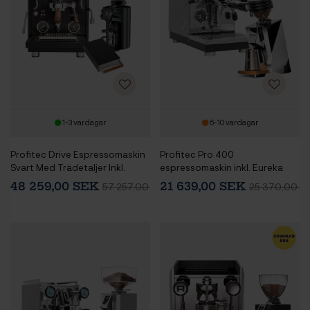
1-3 vardagar
6-10 vardagar
Profitec Drive Espressomaskin
Profitec Pro 400
Svart Med Trädetaljer Inkl.
espressomaskin inkl. Eureka
Mahlkönig E64 WS
Mignon Zero 65 Speedy
48 259,00 SEK
21 639,00 SEK
57 257,00 SEK
25 370,00 S
Espressokvarn & Profitec
Chrome
Knockbox