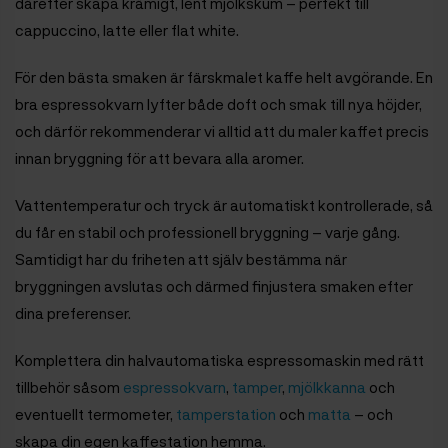
därefter skapa krämigt, lent mjölkskum – perfekt till
cappuccino, latte eller flat white.
För den bästa smaken är färskmalet kaffe helt avgörande. En
bra espressokvarn lyfter både doft och smak till nya höjder,
och därför rekommenderar vi alltid att du maler kaffet precis
innan bryggning för att bevara alla aromer.
Vattentemperatur och tryck är automatiskt kontrollerade, så
du får en stabil och professionell bryggning – varje gång.
Samtidigt har du friheten att själv bestämma när
bryggningen avslutas och därmed finjustera smaken efter
dina preferenser.
Komplettera din halvautomatiska espressomaskin med rätt
tillbehör såsom
espressokvarn
,
tamper
,
mjölkkanna
och
eventuellt termometer,
tamperstation
och
matta
– och
skapa din egen kaffestation hemma.