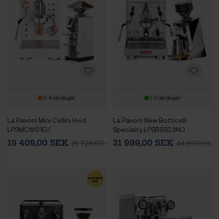
2-4 vardagar
1-3 vardagar
La Pavoni Mini Cellini Hvid
La Pavoni New Botticelli
LPSMCW01EU
Specialty LPSBSS03NO
Espressomaskine Inkl. Eureka
Espressomaskin Inkl. Eureka
19 409,00 SEK
31 999,00 SEK
25 728,00 SEK
44 591,10 SE
Mignon Libra 55 Chrome/Hvid
Mignon Zero 65 Speedy
Espressokværn
Chrome Espressokvarn