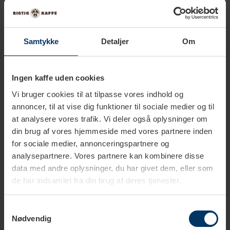
1-3 vardagar
2-4 vardagar
Samtykke
Detaljer
Om
Rocket Appartamento TCA
Rocket Appartamento TCA
Svart/Koppar Espressomaskin
Stål/Koppar Espressomaskin
Inkl. Eureka Mignon Zero 65
Inkl. Eureka Mignon Zero 65
Ingen kaffe uden cookies
26 878,00 SEK
26 828,00 SEK
Speedy Matt Svart
Speedy Krom Espressokvarn
Vi bruger cookies til at tilpasse vores indhold og
Espressokvarn
annoncer, til at vise dig funktioner til sociale medier og til
at analysere vores trafik. Vi deler også oplysninger om
din brug af vores hjemmeside med vores partnere inden
for sociale medier, annonceringspartnere og
analysepartnere. Vores partnere kan kombinere disse
data med andre oplysninger, du har givet dem, eller som
de har indsamlet fra din brug af deres tjenester.
Samtykkevalg
Nødvendig