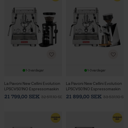
1-3 vardagar
1-3 vardagar
La Pavoni New Cellini Evolution
La Pavoni New Cellini Evolution
LPSCVS01NO Espressomaskin
LPSCVS01NO Espressomaskin
Inkl. Mahlkönig X54
Inkl. Eureka Mignon Zero 65
21 799,00 SEK
21 899,00 SEK
32 511,10 SEK
33 531,10 SE
Espressokvarn Chrome
Speedy Chrome Espressokvarn