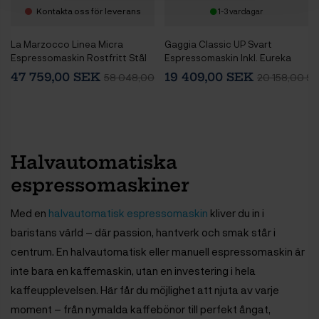
Kontakta oss för leverans
1-3 vardagar
La Marzocco Linea Micra
Gaggia Classic UP Svart
Espressomaskin Rostfritt Stål
Espressomaskin Inkl. Eureka
Inkl. Eureka Atom W 65 Casa
Mignon Zero 65 Speedy
47 759,00 SEK
19 409,00 SEK
58 048,00 SEK
20 158,00 S
Mattsvart Espressokvarn
Mattsvart Espressokvarn
Halvautomatiska
espressomaskiner
Med en
halvautomatisk espressomaskin
kliver du in i
baristans värld – där passion, hantverk och smak står i
centrum. En halvautomatisk eller manuell espressomaskin är
inte bara en kaffemaskin, utan en investering i hela
kaffeupplevelsen. Här får du möjlighet att njuta av varje
moment – från nymalda kaffebönor till perfekt ångat,