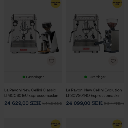
1-3 vardagar
1-3 vardagar
La Pavoni New Cellini Classic
La Pavoni New Cellini Evolution
LPSCCS01EU Espressomaskin
LPSCVS01NO Espressomaskin
Inkl. Eureka Mignon Zero 65
Inkl. Eureka Mignon Libra 65
24 629,00 SEK
24 099,00 SEK
34 398,00 SEK
39 771,10 SE
Speedy Chrome Espressokvarn
Chrome Espressokvarn