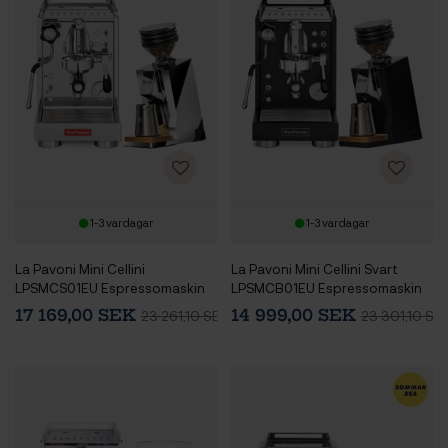
1-3 vardagar
1-3 vardagar
La Pavoni Mini Cellini
La Pavoni Mini Cellini Svart
LPSMCS01EU Espressomaskin
LPSMCB01EU Espressomaskin
Inkl. Eureka Mignon Zero 65
Inkl. Eureka Mignon Zero 65
17 169,00 SEK
14 999,00 SEK
23 261,10 SEK
23 301,10 SE
Speedy Krom Espressokvarn
Speedy Mattsvart
Espressokvarn