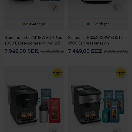
2-4 vardagar
1-3 vardagar
Siemens TE653M11RW EQ6 Plus
Siemens TE655203RW EQ6 Plus
s300 Espressomaskin inkl. 2,5
s500 Espressomaskin
kg Rigtig Kaffe
7 949,00 SEK
7 449,00 SEK
10 998,80 SEK
9 089,00 SEK