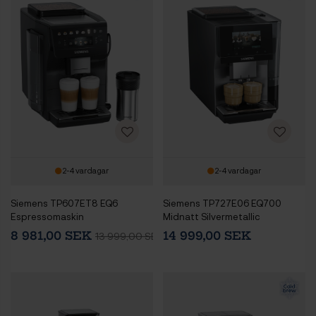
2-4 vardagar
2-4 vardagar
Siemens TP607ET8 EQ6
Siemens TP727E06 EQ700
Espressomaskin
Midnatt Silvermetallic
Espressomaskin
8 981,00 SEK
14 999,00 SEK
13 999,00 SEK