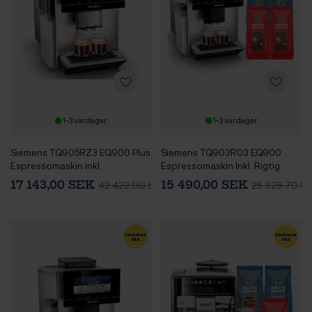
1-3 vardagar
1-3 vardagar
Siemens TQ905RZ3 EQ900 Plus
Siemens TQ903R03 EQ900
Espressomaskin inkl.
Espressomaskin Inkl. Rigtig
AutoCalc’n Clean
Kaffe Mixpaket 6kg Hela
17 143,00 SEK
15 490,00 SEK
42 422,00 SEK
25 328,70 S
kaffebönor