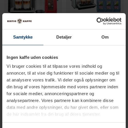
1-3 vardagar
1-3 vardagar
Samtykke
Detaljer
Om
Siemens TE655203RW EQ6 Plus
Siemens TQ903RZ3 EQ900 Plus
s500 Espressomaskin Inkl.
Espressomaskin Inkl.
Ingen kaffe uden cookies
Mjölkbehållare & 3kg Rigtig
AutoCalc'n Clean & 6kg Rigtig
9 166,00 SEK
30 999,00 SEK
11 158,80 SEK
39 958,40 S
Kaffe Hela kaffebönor
Kaffe Gold Crema Hela
Vi bruger cookies til at tilpasse vores indhold og
kaffebönor
annoncer, til at vise dig funktioner til sociale medier og til
at analysere vores trafik. Vi deler også oplysninger om
din brug af vores hjemmeside med vores partnere inden
for sociale medier, annonceringspartnere og
analysepartnere. Vores partnere kan kombinere disse
data med andre oplysninger, du har givet dem, eller som
de har indsamlet fra din brug af deres tjenester.