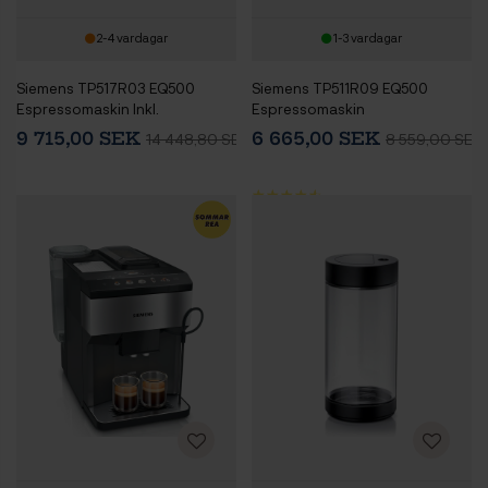
2-4 vardagar
1-3 vardagar
Siemens TP517R03 EQ500
Siemens TP511R09 EQ500
Espressomaskin Inkl.
Espressomaskin
Mjölkbehållare, Vårdpaket &
9 715,00 SEK
6 665,00 SEK
14 448,80 SEK
8 559,00 SEK
2 kg Rigtig Kaffe Crema Intenso
Hela kaffebönor