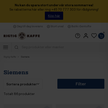
Nu kan du spara stort under vår stora sommarrea!
Se rabatterna här eller ring +45 70 777 303 för rådgivning!
Köp här
Dag till dag leverans
Stort urval
Butik i Gentofte
0
Rigtig Kaffe
Siemens
Siemens
Filter
Totalt 86 produkter