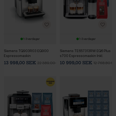
1-3 vardagar
1-3 vardagar
Siemens TQ903R03 EQ900
Siemens TE657313RW EQ6 Plus
Espressomaskin
s700 Espressomaskin Inkl.
Mjölkbehållare & 3kg Rigtig
13 998,00 SEK
10 999,00 SEK
22 389,00 SEK
12 768,80 SE
Kaffe Hela kaffebönor