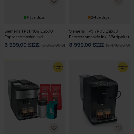
1-3 vardagar
2-4 vardagar
Siemens TP511R09 EQ500
Siemens TP517R03 EQ500
Espressomaskin Inkl.
Espressomaskin Inkl. Vårdpaket
Mjölkbehållare & 2 kg Rigtig
& 1,5 kg Rigtig Kaffe Hela
6 999,00 SEK
8 999,00 SEK
10 338,85 SEK
13 448,80 SEK
Kaffe Hela kaffebönor
kaffebönor