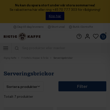
Nu kan du spara stort under vår stora sommarrea!
Se rabatterna här eller ring +45 70 777 303 för rådgivning!
Köp här
Dag till dag leverans
Stort urval
Butik i Gentofte
0
Rigtig Kaffe
Friluftsliv, Koppar & To Go
Serveringsbrickor
Serveringsbrickor
Filter
Totalt 7 produkter