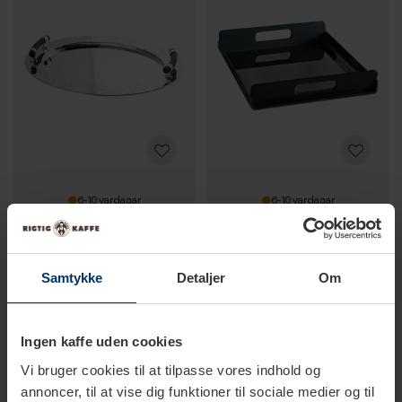
6-10 vardagar
6-10 vardagar
Alessi Vass Serveringsbricka
Alessi Vassily Bricka Svart
Oval
Samtykke
Detaljer
Om
3 950,00 SEK
2 179,00 SEK
Ingen kaffe uden cookies
Vi bruger cookies til at tilpasse vores indhold og
annoncer, til at vise dig funktioner til sociale medier og til