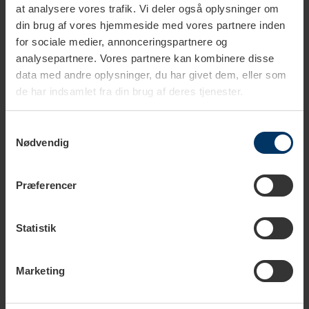
at analysere vores trafik. Vi deler også oplysninger om
din brug af vores hjemmeside med vores partnere inden
for sociale medier, annonceringspartnere og
analysepartnere. Vores partnere kan kombinere disse
data med andre oplysninger, du har givet dem, eller som
de har indsamlet fra din brug af deres tjenester.
Samtykkevalg
1-3 vardagar
Nødvendig
Zone Singles Serveringsbricka
35 x 16 cm Svart
Præferencer
349,00 SEK
599,00 SEK
Statistik
Marketing
Serveringsbrickor