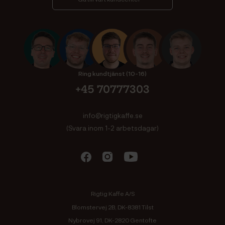
Ring kundtjänst (10-16)
+45 70777303
info@rigtigkaffe.se
(Svara inom 1-2 arbetsdagar)
Rigtig Kaffe A/S
Blomstervej 2B, DK-8381 Tilst
Nybrovej 91, DK-2820 Gentofte