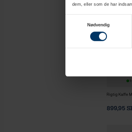
dem, eller som de har indsaml
Samtykkevalg
Nødvendig
1
Rigtig Kaffe 
899,95 