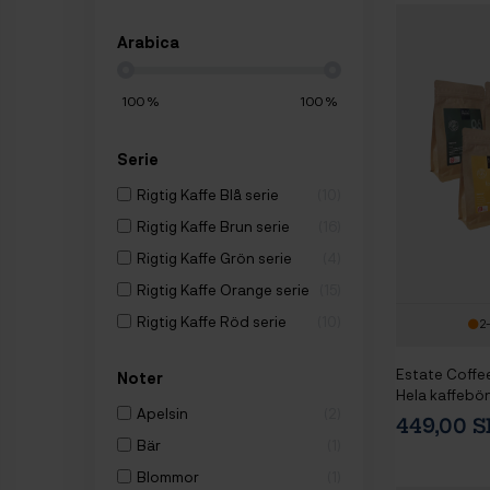
Arabica
100
%
100
%
Serie
Rigtig Kaffe Blå serie
10
Rigtig Kaffe Brun serie
16
Rigtig Kaffe Grön serie
4
Rigtig Kaffe Orange serie
15
Rigtig Kaffe Röd serie
10
2
Estate Coffe
Noter
Hela kaffebö
Apelsin
2
449,00 
Bär
1
Blommor
1