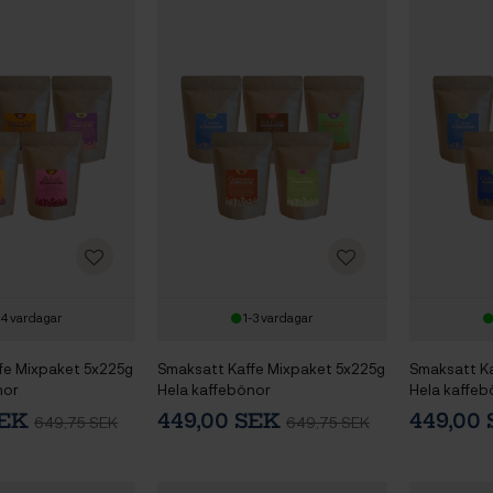
-4 vardagar
1-3 vardagar
fe Mixpaket 5x225g
Smaksatt Kaffe Mixpaket 5x225g
Smaksatt Ka
nor
Hela kaffebönor
Hela kaffeb
SEK
449,00 SEK
449,00
649,75 SEK
649,75 SEK