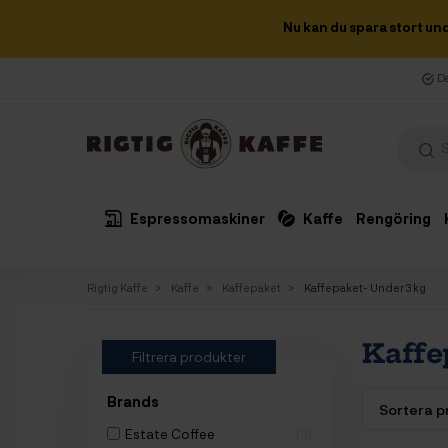
Nu kan du spara stort un
Da
Espressomaskiner
Kaffe
Rengöring
Rigtig Kaffe
Kaffe
Kaffepaket
Kaffepaket- Under 3 kg
Kaffe
Filtrera produkter
Brands
Estate Coffee
3