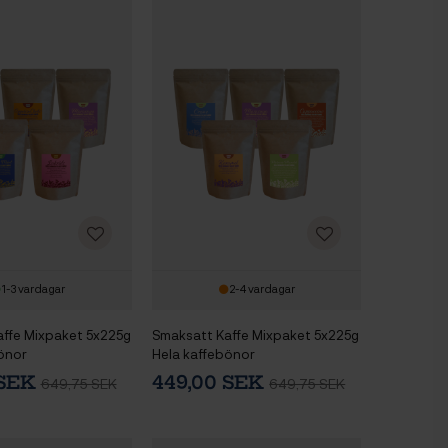
1-3 vardagar
2-4 vardagar
ffe Mixpaket 5x225g
Smaksatt Kaffe Mixpaket 5x225g
önor
Hela kaffebönor
 SEK
449,00 SEK
649,75 SEK
649,75 SEK