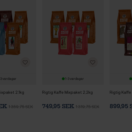
-3 vardagar
1-3 vardagar
Mixpaket 2,1kg
Rigtig Kaffe Mixpaket 2,2kg
Rigtig Kaff
SEK
749,95 SEK
899,95
1 359,75 SEK
1 319,75 SEK