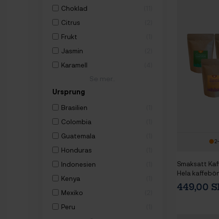
Choklad
11
Citrus
2
Frukt
1
Jasmin
2
Karamell
4
Se mer..
Ursprung
Brasilien
1
Colombia
1
Guatemala
1
2
Honduras
1
Smaksatt Kaf
Indonesien
1
Hela kaffebö
Kenya
1
449,00 
Mexiko
2
Peru
1