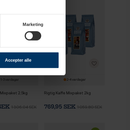
Marketing
Accepter alle
1-3 vardagar
2-4 vardagar
 Mixpaket 2,5kg
Rigtig Kaffe Mixpaket 2kg
 SEK
769,95 SEK
1 306,04 SEK
1 059,80 SEK