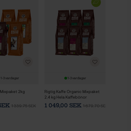
1-3 vardagar
1-3 vardagar
e Mixpaket 2kg
Rigtig Kaffe Organic Mixpaket
2,4 kg Hela Kaffebönor
 SEK
1 049,00 SEK
1 339,75 SEK
1 679,70 SEK