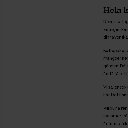
Hela k
Denna katego
antingen kan
din favoritk
Kaffepaket un
mängder hemm
gången. Då ä
ändå få ett 
Vi säljer ex
här. Det fin
Vill du ha r
varianter fr
är framställ