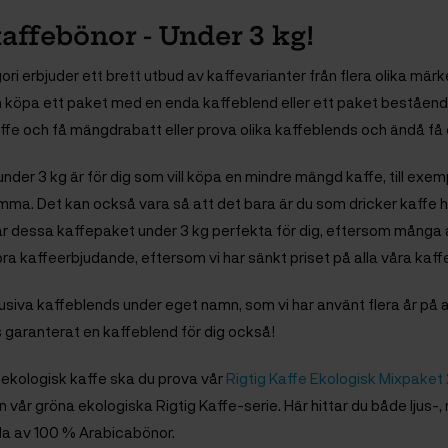
affebönor - Under 3 kg!
ri erbjuder ett brett utbud av kaffevarianter från flera olika märk
 köpa ett paket med en enda kaffeblend eller ett paket bestående 
affe och få mängdrabatt eller prova olika kaffeblends och ändå få e
der 3 kg är för dig som vill köpa en mindre mängd kaffe, till exempe
a. Det kan också vara så att det bara är du som dricker kaffe hem
r dessa kaffepaket under 3 kg perfekta för dig, eftersom många 
bra kaffeerbjudande, eftersom vi har sänkt priset på alla våra kaf
klusiva kaffeblends under eget namn, som vi har använt flera år på
ns garanterat en kaffeblend för dig också!
en ekologisk kaffe ska du prova vår
Rigtig Kaffe Ekologisk Mixpaket 
ån vår gröna ekologiska Rigtig Kaffe-serie. Här hittar du både ljus
da av 100 % Arabicabönor.