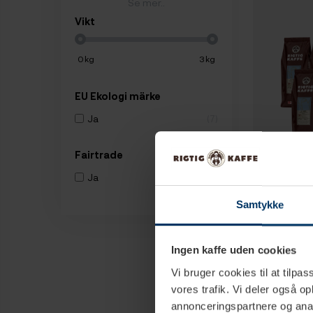
Se mer..
Vikt
0
kg
3
kg
EU Ekologi märke
Ja
7
Fairtrade
Ja
1
1
Samtykke
Rigtig Kaffe 
2,1kg Hela ka
Ingen kaffe uden cookies
899,95 
Vi bruger cookies til at tilpas
vores trafik. Vi deler også 
annonceringspartnere og anal