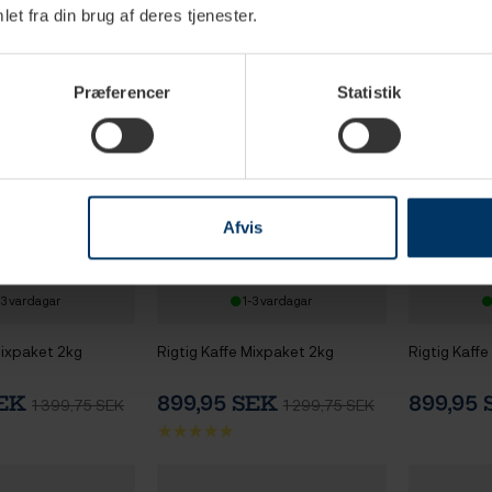
et fra din brug af deres tjenester.
Præferencer
Statistik
Afvis
-3 vardagar
1-3 vardagar
Mixpaket 2kg
Rigtig Kaffe Mixpaket 2kg
Rigtig Kaffe
SEK
899,95 SEK
899,95
1 399,75 SEK
1 299,75 SEK