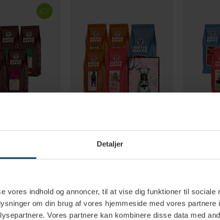
-3 vardagar
1-3 vardagar
Detaljer
Ekologisk Mixpaket
Rigtig Kaffe Mixpaket 2,7 kg Hela
Rigtig Kaffe
ffebönor
kaffebönor Inkl. Kaffeposter
kaffebönor
Rigtig Kaffe POUR OVER 21x30
SEK
1 049,00 SEK
979,95
1 399,75 SEK
1 699,70 SEK
cm
se vores indhold og annoncer, til at vise dig funktioner til sociale
oplysninger om din brug af vores hjemmeside med vores partnere i
ysepartnere. Vores partnere kan kombinere disse data med andr