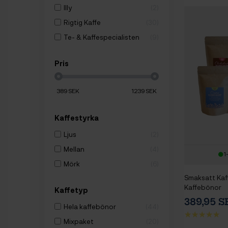
Illy
2
Rigtig Kaffe
30
Te- & Kaffespecialisten
9
Pris
389
SEK
1239
SEK
Kaffestyrka
Ljus
2
Mellan
4
1
Mörk
6
Smaksatt Kaf
Kaffebönor
Kaffetyp
389,95 
Hela kaffebönor
44
Mixpaket
20