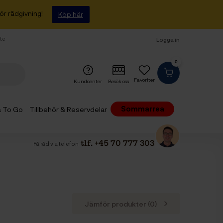
ör rådgivning!
Köp här
fte
Logga in
0
Favoriter
Kundcenter
Besök oss
Sommarrea
 & To Go
Tillbehör & Reservdelar
tlf. +45 70 777 303
Få råd via telefon
Jämför produkter (
0
)