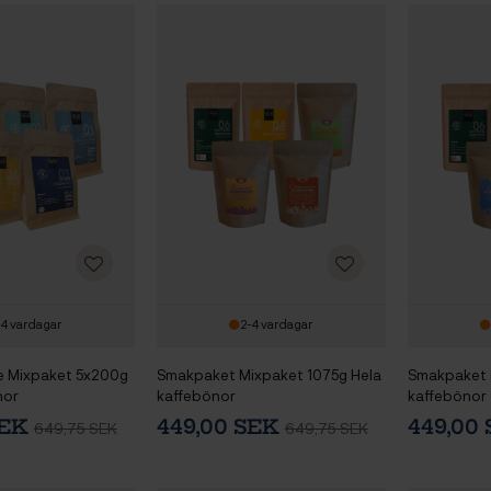
-4 vardagar
2-4 vardagar
e Mixpaket 5x200g
Smakpaket Mixpaket 1075g Hela
Smakpaket 
nor
kaffebönor
kaffebönor
SEK
449,00 SEK
449,00
649,75 SEK
649,75 SEK