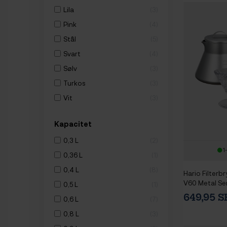
Lila
3
Pink
4
Stål
5
Svart
4
Sølv
3
Turkos
3
Vit
3
Kapacitet
0,3 L
2
1
0,36 L
1
0,4 L
8
Hario Filterbr
V60 Metal Ser
0,5 L
1
Kopp & Filter
649,95 
0,6 L
7
0,8 L
3