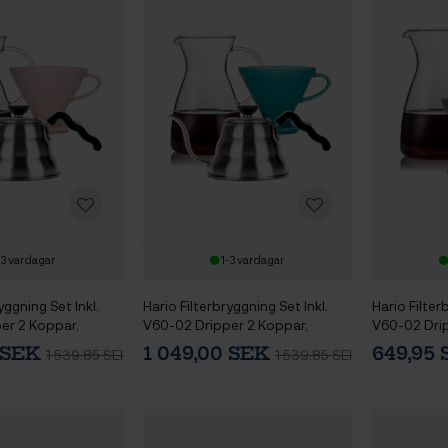
-3 vardagar
1-3 vardagar
yggning Set Inkl.
Hario Filterbryggning Set Inkl.
Hario Filter
er 2 Koppar,
V60-02 Dripper 2 Koppar,
V60-02 Dri
4 L & Vattenkokare
Glaskanna 0,4 L & Vattenkokare
Glaskanna 0
0 SEK
1 049,00 SEK
649,95
1 539,85 SEK
1 539,85 SEK