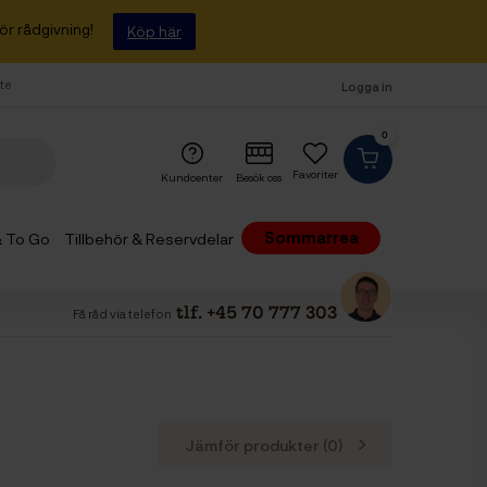
ör rådgivning!
Köp här
fte
Logga in
0
Favoriter
Kundcenter
Besök oss
Sommarrea
 & To Go
Tillbehör & Reservdelar
tlf. +45 70 777 303
Få råd via telefon
Jämför produkter (
0
)