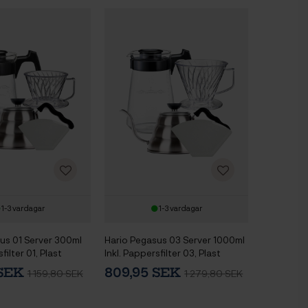
1-3 vardagar
1-3 vardagar
us 01 Server 300ml
Hario Pegasus 03 Server 1000ml
filter 01, Plast
Inkl. Pappersfilter 03, Plast
& V60 Kettle Buono
Dripper 03 & V60 Kettle Buono
 SEK
809,95 SEK
1 159,80 SEK
1 279,80 SEK
100 1 L Stål