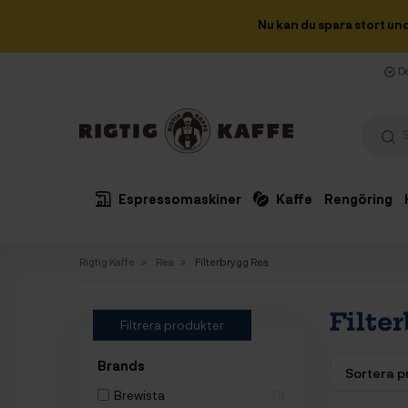
Nu kan du spara stort un
Da
Espressomaskiner
Kaffe
Rengöring
Rigtig Kaffe
Rea
Filterbrygg Rea
Filte
Filtrera produkter
Brands
Brewista
1