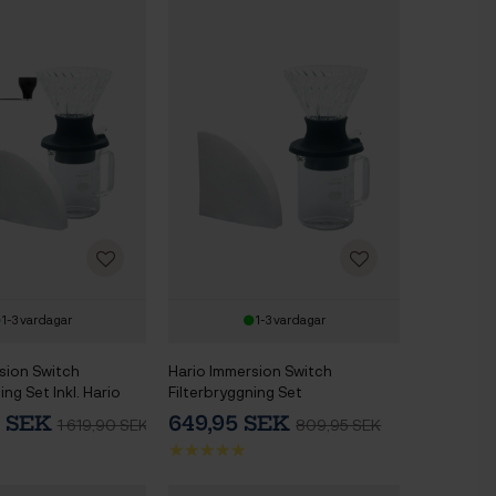
1-3 vardagar
1-3 vardagar
sion Switch
Hario Immersion Switch
ing Set Inkl. Hario
Filterbryggning Set
ffekvarn
0 SEK
649,95 SEK
1 619,90 SEK
809,95 SEK