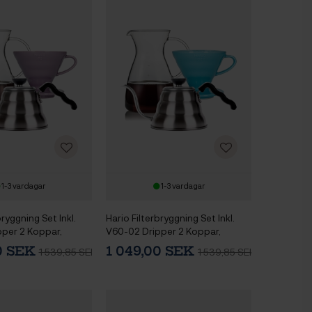
1-3 vardagar
1-3 vardagar
bryggning Set Inkl.
Hario Filterbryggning Set Inkl.
per 2 Koppar,
V60-02 Dripper 2 Koppar,
,4 L & Vattenkokare
Glaskanna 0,4 L & Vattenkokare
00 SEK
1 049,00 SEK
1 539,85 SEK
1 539,85 SEK