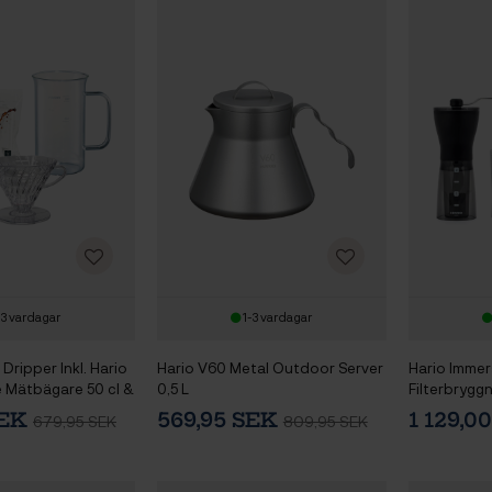
-3 vardagar
1-3 vardagar
Dripper Inkl. Hario
Hario V60 Metal Outdoor Server
Hario Immer
e Mätbägare 50 cl &
0,5 L
Filterbryggn
filter 2 Koppar.
Slim Plus Ka
SEK
569,95 SEK
1 129,0
679,95 SEK
809,95 SEK