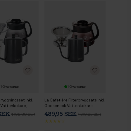
1-3 vardagar
1-3 vardagar
bryggningsset Inkl.
La Cafetière Filterbryggsats Inkl.
Vattenkokare,
Gooseneck Vattenkokare,
opp, V60 Server &
Dripper 1 Kopp & V60 Server
 SEK
489,95 SEK
1 199,80 SEK
1 219,85 SEK