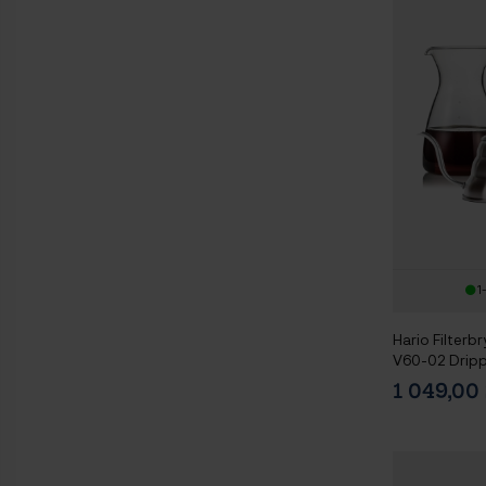
1
Hario Filterbr
V60-02 Dripp
Glaskanna 0,
1 049,0