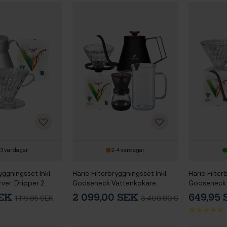
-3 vardagar
2-4 vardagar
yggningsset Inkl.
Hario Filterbryggningsset Inkl.
Hario Filter
ver, Dripper 2
Gooseneck Vattenkokare,
Gooseneck 
Dripper 2 Kopp, Server, Kvarn &
Dripper 2 K
SEK
2 099,00 SEK
649,95
1 119,85 SEK
3 408,80 SEK
Filter
Filter