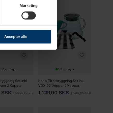
Marketing
Accepter alle
1-3 vardagar
1-3 vardagar
bryggning Set Inkl.
Hario Filterbryggning Set Inkl.
per 2 Koppar,
V60-02 Dripper 2 Koppar,
L & Vattenkokare
Server 0,6 L & Vattenkokare
0 SEK
1 129,00 SEK
1 599,85 SEK
1 599,85 SEK