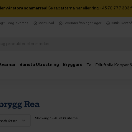
der vår stora sommarrea!
Se rabatterna här eller ring +45 70 777 303 f
g till dag leverans
Stort urval
Leverans från eget lager
Butik i Gento
Kvarnar
Barista Utrustning
Bryggare
Te
Friluftsliv, Koppar
rbrygg Rea
Showing 1 - 48 of 60 items