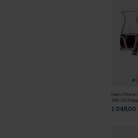
1
Hario Filterbr
V60-02 Dripp
Glaskanna 0,
1 049,0