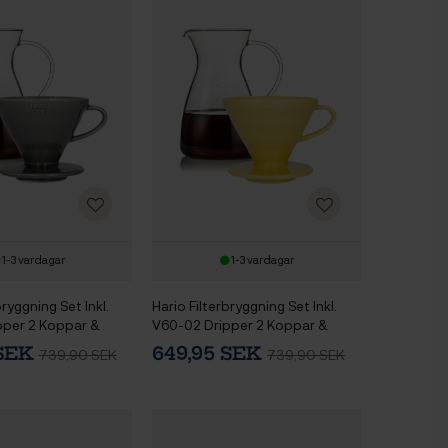
1-3 vardagar
1-3 vardagar
bryggning Set Inkl.
Hario Filterbryggning Set Inkl.
pper 2 Koppar &
V60-02 Dripper 2 Koppar &
,4 L
Glaskanna 0,4 L
 SEK
649,95 SEK
739,90 SEK
739,90 SEK