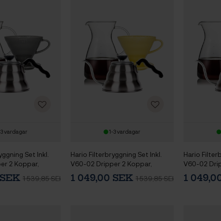
-3 vardagar
1-3 vardagar
yggning Set Inkl.
Hario Filterbryggning Set Inkl.
Hario Filter
er 2 Koppar,
V60-02 Dripper 2 Koppar,
V60-02 Drip
4 L & Vattenkokare
Glaskanna 0,4 L & Vattenkokare
Glaskanna 0
0 SEK
1 049,00 SEK
1 049,
1 539,85 SEK
1 539,85 SEK