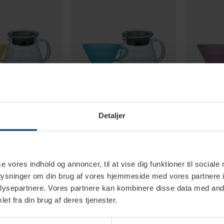
Detaljer
-3 vardagar
1-3 vardagar
yggning Set Inkl.
Hario Filterbryggning Set Inkl.
Hario Filter
se vores indhold og annoncer, til at vise dig funktioner til sociale
er 2 Koppar,
V60-02 Dripper 2 Koppar,
V60-02 Drip
oplysninger om din brug af vores hjemmeside med vores partnere i
& Vattenkokare
Server 0,6 L & Vattenkokare
Server 0,6 
 SEK
1 129,00 SEK
1 129,0
1 599,85 SEK
1 599,85 SEK
ysepartnere. Vores partnere kan kombinere disse data med andr
et fra din brug af deres tjenester.