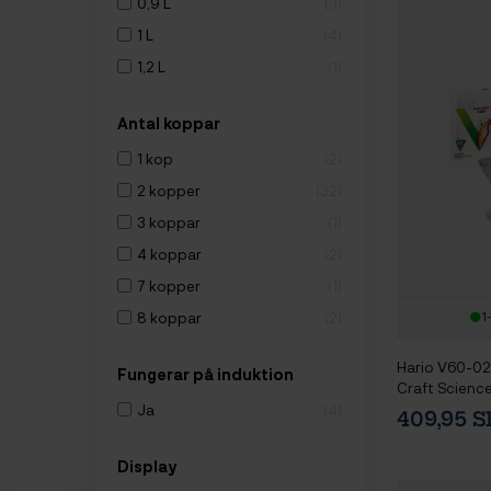
0,9 L
3
1 L
4
1,2 L
1
Antal koppar
1 kop
2
2 kopper
32
3 koppar
1
4 koppar
2
7 kopper
1
8 koppar
2
1
Hario V60-02 
Fungerar på induktion
Craft Scienc
Hario Pappers
Ja
4
409,95 
100 Stk.
Display