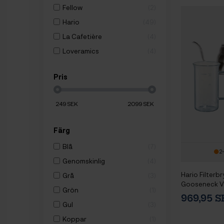
Fellow
2
Hario
49
La Cafetière
4
Loveramics
4
Pris
249
SEK
2099
SEK
Färg
Blå
7
2
Genomskinlig
4
Hario Filterbr
Grå
3
Gooseneck V
Grön
1
Dripper 2 Ko
969,95 
Gul
3
Koppar
1