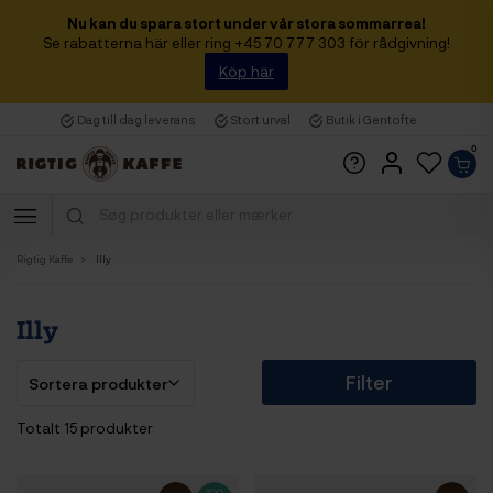
Nu kan du spara stort under vår stora sommarrea!
Se rabatterna här eller ring +45 70 777 303 för rådgivning!
Köp här
Dag till dag leverans
Stort urval
Butik i Gentofte
0
Rigtig Kaffe
Illy
Illy
Filter
Totalt 15 produkter