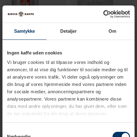
Samtykke
Detaljer
Om
Ingen kaffe uden cookies
1-3 vardagar
2-4 vardagar
Vi bruger cookies til at tilpasse vores indhold og
Illy Caffé Filtro 250g - Malet
Illy Classico Roast E.S.E Pods
annoncer, til at vise dig funktioner til sociale medier og til
kaffe
200 st
at analysere vores trafik. Vi deler også oplysninger om
149,95 SEK
1 009,00 SEK
din brug af vores hjemmeside med vores partnere inden
for sociale medier, annonceringspartnere og
analysepartnere. Vores partnere kan kombinere disse
data med andre oplysninger, du har givet dem, eller som
de har indsamlet fra din brug af deres tjenester.
Samtykkevalg
Nødvendig