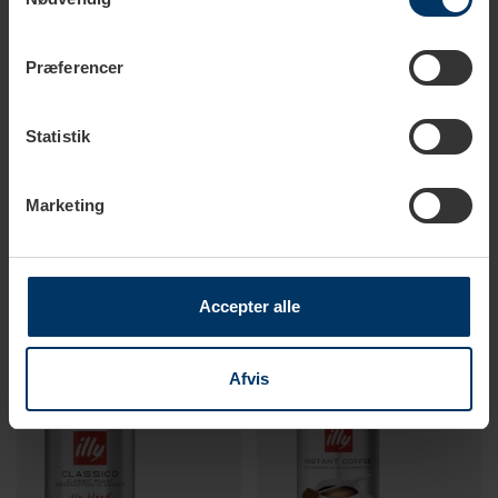
Præferencer
Statistik
1-3 vardagar
1-3 vardagar
Marketing
Illy Decaf E.S.E Pods 200 st
Illy Dark Roast E.S.E Pods 200
st
1 009,00 SEK
1 009,00 SEK
Accepter alle
Afvis