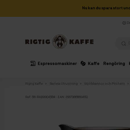
Nu kan du spara stort un
Da
Espressomaskiner
Kaffe
Rengöring
Rigtig Kaffe
Barista Utrustning
Mjölkkannor och Pitchers
Ref:
58-RAB9904584
- EAN: 3567986869450