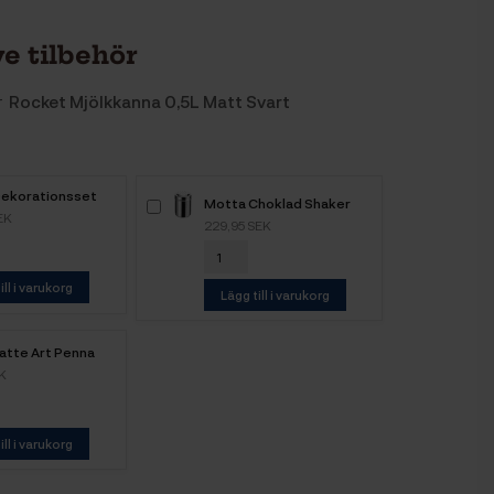
e tilbehör
ar
Rocket Mjölkkanna 0,5L Matt Svart
ekorationsset
Motta Choklad Shaker
EK
229,95 SEK
ill i varukorg
Lägg till i varukorg
atte Art Penna
K
ill i varukorg