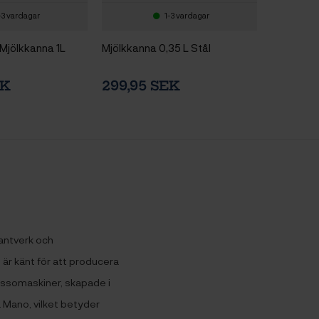
-3 vardagar
1-3 vardagar
Mjölkkanna 1L
Mjölkkanna 0,35 L Stål
EK
299,95 SEK
hantverk och
är känt för att producera
essomaskiner, skapade i
 a Mano, vilket betyder