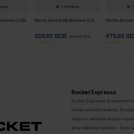
rdagar
1-3 vardagar
1
lkkanna 0,35L
Motta Aurora Mjölkkanna 0,5L
Motta Aurora 
329,95 SEK
479,95 S
359,95 SEK
Rocket Espresso
Rocket Espresso är italienskt 
kompromisslös kvalitet. Rocket 
några av världens finaste espr
äkta italiensk tradition – Fatto