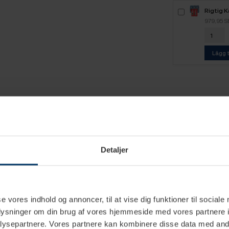
Rigtig K
kg Hela
979,95 S
Lägg t
Detaljer
0,5 L
se vores indhold og annoncer, til at vise dig funktioner til sociale
Mælkekande
oplysninger om din brug af vores hjemmeside med vores partnere i
ysepartnere. Vores partnere kan kombinere disse data med andr