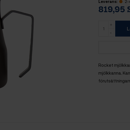
Leverans:
2-
819,95
L
Rocket mjölkkan
mjölkkanna. Kan
förutsättningarn