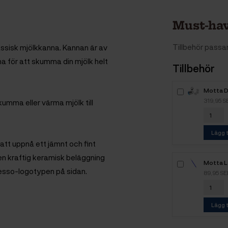
Must-hav
Tillbehör pass
assisk mjölkkanna. Kannan är av
na för att skumma din mjölk helt
Tillbehör
Motta D
319,95 S
kumma eller värma mjölk till
Lägg t
att uppnå ett jämnt och fint
 en kraftig keramisk beläggning
Motta L
esso-logotypen på sidan.
Blå
89,95 SE
Lägg t