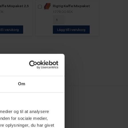
affe Mixpaket 2,5
Rigtig Kaffe Mixpaket
 kaffebönor
5,2kg
EK
1 779,00 SEK
ill i varukorg
Lägg till i varukorg
Om
 medier og til at analysere
nden for sociale medier,
e oplysninger, du har givet