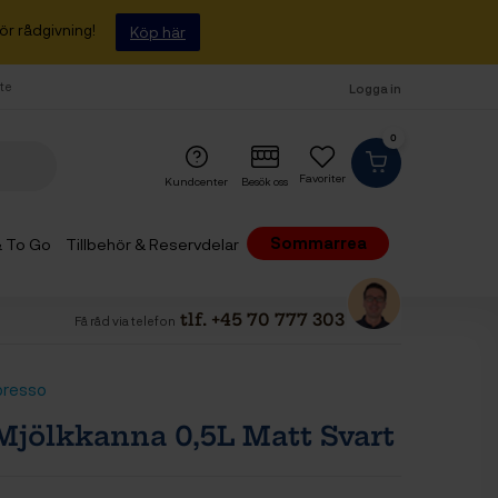
ör rådgivning!
Köp här
fte
Logga in
0
Favoriter
Kundcenter
Besök oss
Sommarrea
 & To Go
Tillbehör & Reservdelar
tlf. +45 70 777 303
Få råd via telefon
presso
Mjölkkanna 0,5L Matt Svart