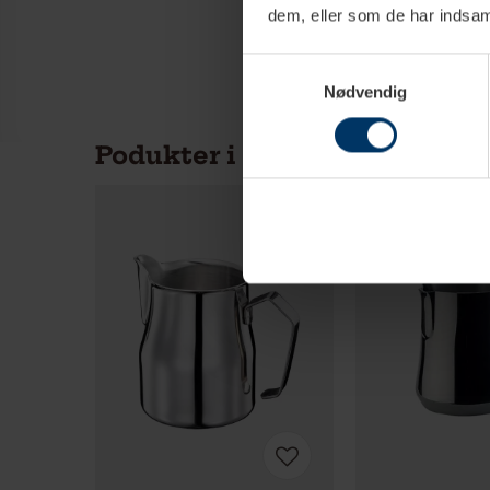
dem, eller som de har indsaml
Samtykkevalg
Nødvendig
Podukter i samma kategori