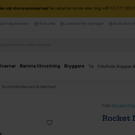
der vår stora sommarrea!
Se rabatterna här eller ring +45 70 777 303 f
g till dag leverans
Stort urval
Leverans från eget lager
Butik i Gento
Kvarnar
Barista Utrustning
Bryggare
Te
Friluftsliv, Koppar
Rocket Mjölkkanna 0,5L Matt Svart
Från
Rocket Es
Rocket 