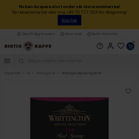
Nu kan du spara stort under vår stora sommarrea!
Se rabatterna här eller ring +45 70 777 303 för rådgivning!
Köp här
Dag till dag leverans
Stort urval
Butik i Gentofte
0
Rigtig Kaffe
Te
Whittington Te
Whittington Red Spring No 114