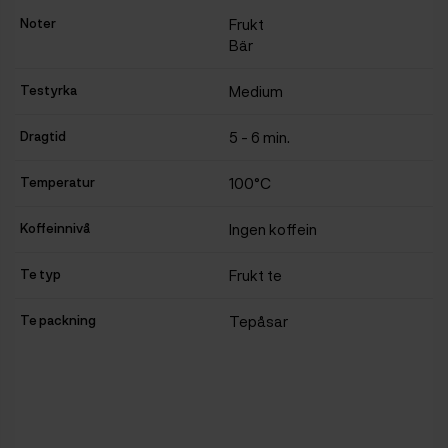
Noter
Frukt
Bär
Testyrka
Medium
Dragtid
5 - 6 min.
Temperatur
100°C
Koffeinnivå
Ingen koffein
Te typ
Frukt te
Te packning
Tepåsar