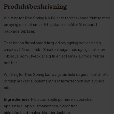
Produktbeskrivning
Whittington Red Spring No 114 är ett förfriskande fruktte med
en syrlig och söt smak. Ett paket innehåller 15 separat
packade tepåsar.
Teet har en fin hallonröd färg vid bryggning och en härlig
smak av bär och frukt. Smaken börjar med syrliga noter av
Hibiscus, som utvecklar sig till en söt smak av röda frukter
och bär.
Whittington Red Spring kan avnjutas hela dagen. Teet är ett
otroligt läckert supplement till efterrätter och sylt av vilda
bär.
Ingredienser
: Hibiscus, äpple pomace, nyponskal,
apelsinskal, äpple, smakämnen, nyponfrön,
björnbärsblad, malva-blad, jordgubbar