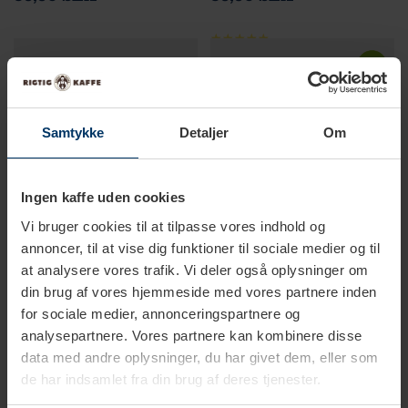
Samtykke
Detaljer
Om
Ingen kaffe uden cookies
Vi bruger cookies til at tilpasse vores indhold og
annoncer, til at vise dig funktioner til sociale medier og til
at analysere vores trafik. Vi deler også oplysninger om
din brug af vores hjemmeside med vores partnere inden
1-3 vardagar
1-3 vardagar
for sociale medier, annonceringspartnere og
Whittington English
Whittington Nilgiri Blue
analysepartnere. Vores partnere kan kombinere disse
Breakfast Imperial No 102
Mountain No 201 Ekologiskt
data med andre oplysninger, du har givet dem, eller som
de har indsamlet fra din brug af deres tjenester.
89,95 SEK
89,95 SEK