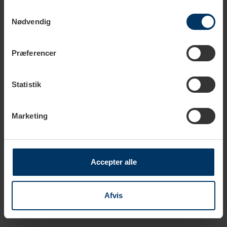
Samtykkevalg
Nødvendig
Præferencer
Statistik
Marketing
1-3 vardagar
Accepter alle
Whittington Fresh Mint No
203 Ekologiskt
Afvis
89,95 SEK