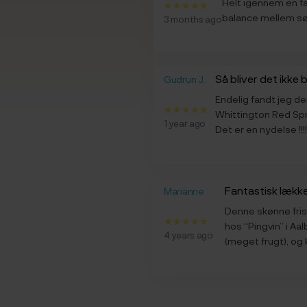
Helt igennem en fa
balance mellem s
3 months ago
Så bliver det ikke 
Gudrun J.
Endelig fandt jeg den
Whittington Red Spr
1 year ago
Det er en nydelse !!!
Fantastisk lækk
Marianne
Denne skønne fris
hos “Pingvin” i Aal
4 years ago
(meget frugt), og