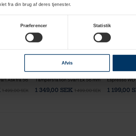
et fra din brug af deres tjenester.
Præferencer
Statistik
rdagar
1-3 vardagar
1
Afvis
t Espresso
Normcore Kompakt
IKAPE One-Pr
art Askträ 58
Tamperstation Svart Ek 58 mm
Espresso WD
Svart
K
1 349,00 SEK
1 199,00 
1 499,00 SEK
1 499,00 SEK