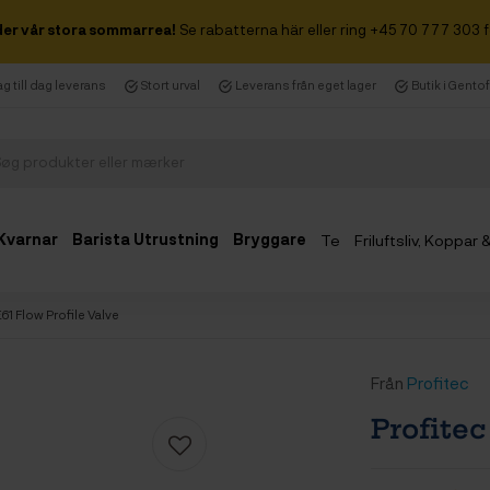
der vår stora sommarrea!
Se rabatterna här eller ring +45 70 777 303 f
g till dag leverans
Stort urval
Leverans från eget lager
Butik i Gento
Kvarnar
Barista Utrustning
Bryggare
Te
Friluftsliv, Koppar
E61 Flow Profile Valve
Från
Profitec
Profitec