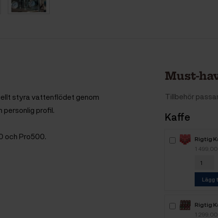
Must-hav
Tillbehör pass
uellt styra vattenflödet genom
 personlig profil.
Kaffe
0 och Pro500.
Rigtig 
Intenso
1 499,00
Lägg t
Rigtig K
Mixpak
1 299,00