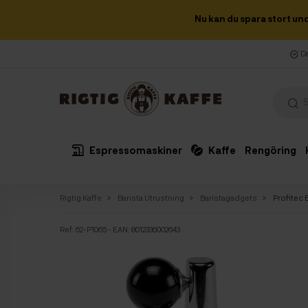
Nu kan du spara stort un
Da
Espressomaskiner
Kaffe
Rengöring
Rigtig Kaffe
Barista Utrustning
Baristagadgets
Profitec 
Ref:
62-P1065
- EAN: 8012336002643