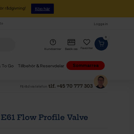
ör rådgivning!
Köp här
fte
Logga in
0
Favoriter
Kundcenter
Besök oss
Sommarrea
 & To Go
Tillbehör & Reservdelar
tlf. +45 70 777 303
Få råd via telefon
 E61 Flow Profile Valve