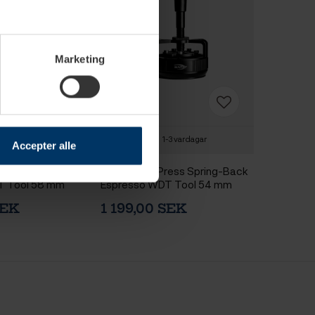
Marketing
-3 vardagar
1-3 vardagar
Accepter alle
ess Spring-Back
IKAPE One-Press Spring-Back
T Tool 58 mm
Espresso WDT Tool 54 mm
Svart
SEK
1 199,00 SEK