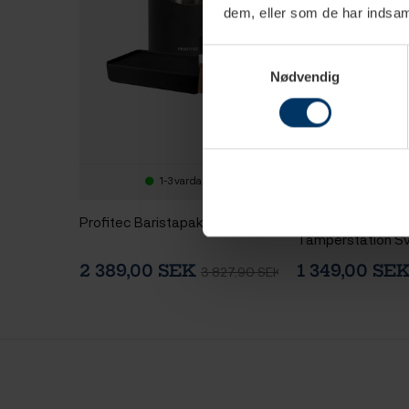
dem, eller som de har indsaml
Samtykkevalg
Nødvendig
1-3 vardagar
1-3 va
Profitec Baristapaket 58 mm
Normcore Kompak
Tamperstation Sv
mm
2 389,00 SEK
1 349,00 SE
3 827,90 SEK