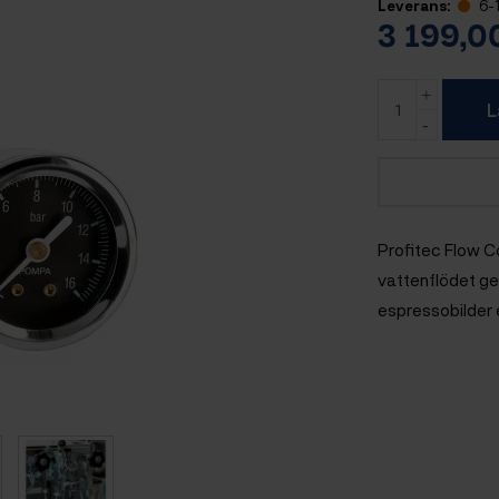
Leverans:
6-
3 199,
L
Profitec Flow Co
vattenflödet ge
espressobilder e