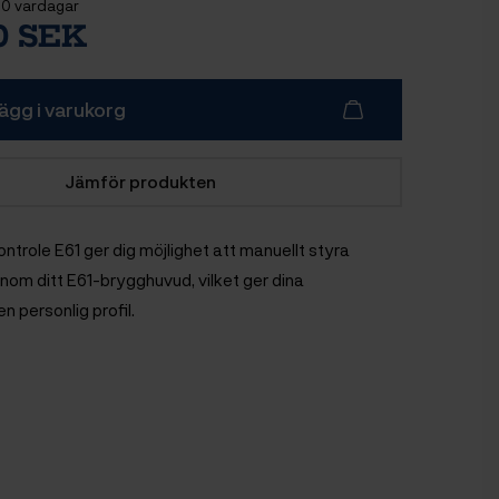
10 vardagar
00 SEK
ägg i varukorg
Jämför produkten
ntrole E61 ger dig möjlighet att manuellt styra
nom ditt E61-brygghuvud, vilket ger dina
n personlig profil.