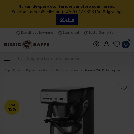
Nu kan du spara stort under vår stora sommarrea!
Se rabatterna här eller ring +45 70 777 303 för rådgivning!
Köp här
Dag till dag leverans
Stort urval
Butik i Gentofte
0
Rigtig Kaffe
Espressomaskiner
Företagsmaskiner
Bonamat THa Kaffebryggare
Spar
13%