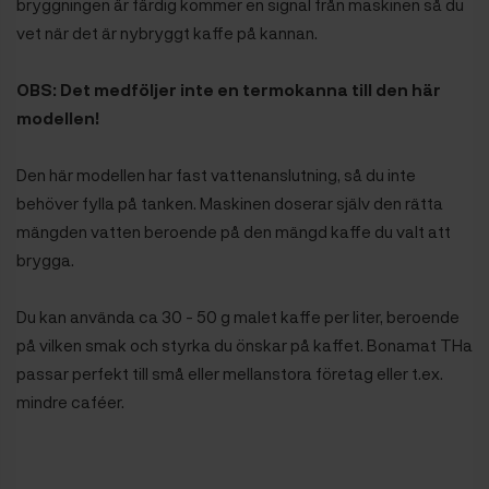
bryggningen är färdig kommer en signal från maskinen så du
vet när det är nybryggt kaffe på kannan.
OBS: Det medföljer inte en termokanna till den här
modellen!
Den här modellen har fast vattenanslutning, så du inte
behöver fylla på tanken. Maskinen doserar själv den rätta
mängden vatten beroende på den mängd kaffe du valt att
brygga.
Du kan använda ca 30 - 50 g malet kaffe per liter, beroende
på vilken smak och styrka du önskar på kaffet. Bonamat THa
passar perfekt till små eller mellanstora företag eller t.ex.
mindre caféer.