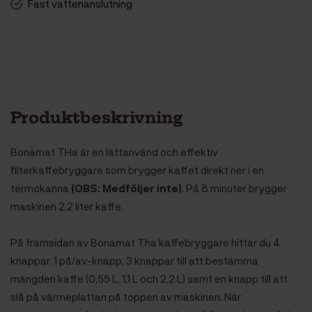
Fast vattenanslutning
Produktbeskrivning
Bonamat THa är en lättanvänd och effektiv
filterkaffebryggare som brygger kaffet direkt ner i en
termokanna
(OBS: Medföljer inte)
. På 8 minuter brygger
maskinen 2,2 liter kaffe.
På framsidan av Bonamat Tha kaffebryggare hittar du 4
knappar. 1 på/av-knapp, 3 knappar till att bestämma
mängden kaffe (0,55 L, 1,1 L och 2,2 L) samt en knapp till att
slå på värmeplattan på toppen av maskinen. När