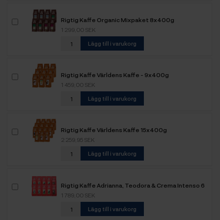
Rigtig Kaffe Organic Mixpaket 8x400g
1 299,00 SEK
Lägg till i varukorg
Rigtig Kaffe Världens Kaffe - 9x400g
1 459,00 SEK
Lägg till i varukorg
Rigtig Kaffe Världens Kaffe 15x400g
2 259,95 SEK
Lägg till i varukorg
Rigtig Kaffe Adrianna, Teodora & Crema Intenso 6
kg
1 789,00 SEK
Lägg till i varukorg