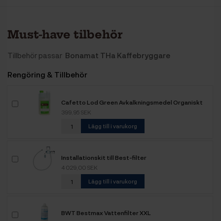
Must-have tilbehör
Tillbehör passar
Bonamat THa Kaffebryggare
Rengöring & Tillbehör
Cafetto Lod Green Avkalkningsmedel Organiskt
1L
399,95 SEK
Lägg till i varukorg
Installationskit till Best-filter
4 029,00 SEK
Lägg till i varukorg
BWT Bestmax Vattenfilter XXL