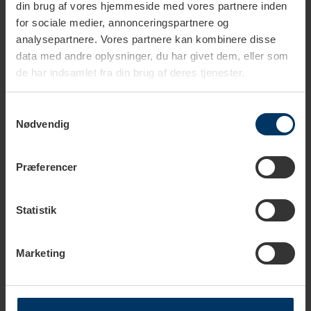
din brug af vores hjemmeside med vores partnere inden
for sociale medier, annonceringspartnere og
Dybde
40,6 cm
analysepartnere. Vores partnere kan kombinere disse
data med andre oplysninger, du har givet dem, eller som
de har indsamlet fra din brug af deres tjenester.
Samtykkevalg
Podukter i samma kategori
Nødvendig
Præferencer
Statistik
Marketing