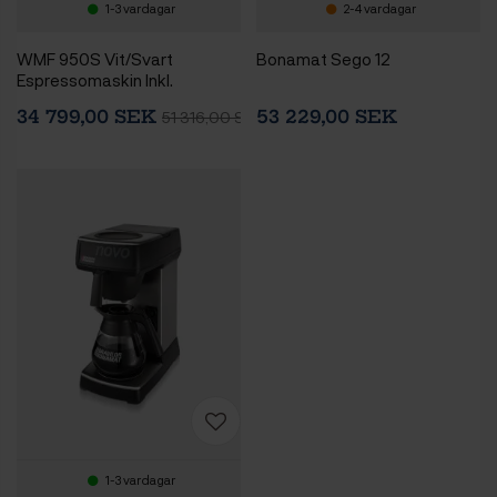
1-3 vardagar
2-4 vardagar
WMF 950S Vit/Svart
Bonamat Sego 12
Espressomaskin Inkl.
Vattenfilter, Installationssats
34 799,00 SEK
53 229,00 SEK
51 316,00 SEK
& Cooler 1L
1-3 vardagar