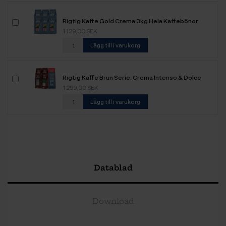
Rigtig Kaffe Gold Crema 3kg Hela Kaffebönor
1 129,00 SEK
Lägg till i varukorg
Rigtig Kaffe Brun Serie, Crema Intenso & Dolce
Crema Mixpaket 3,6 kg Hela kaffebönor
1 299,00 SEK
Lägg till i varukorg
Datablad
Download