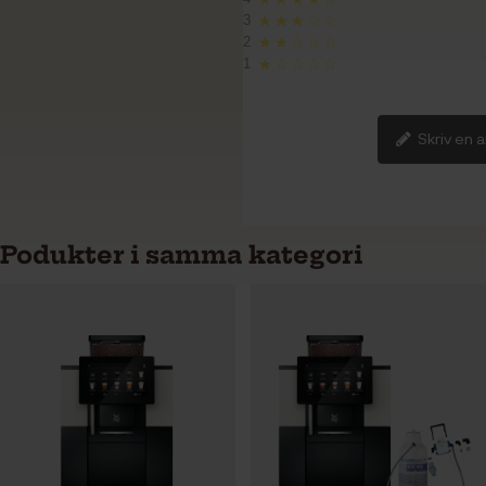
3
★★★☆☆
2
★★☆☆☆
1
★☆☆☆☆
Skriv en 
Podukter i samma kategori