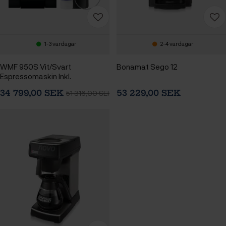
1-3 vardagar
2-4 vardagar
WMF 950S Vit/Svart
Bonamat Sego 12
Espressomaskin Inkl.
Vattenfilter, Installationssats &
34 799,00 SEK
53 229,00 SEK
51 316,00 SEK
Cooler 1L