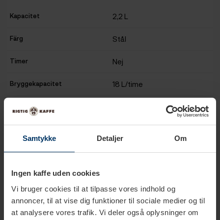
Kapacitet
2,2 L
Färg
Stål
Timer
Nej
Bryggekapacitet
18 L/time
Bryggtid
Ca. 8 minutter
Vandtilslutning
Ja
Samtykke
Detaljer
Om
Elanslutning
230 V 50-60 Hz
Ingen kaffe uden cookies
Effekt
2310 W
Vi bruger cookies til at tilpasse vores indhold og
Bredde
23,5 cm
annoncer, til at vise dig funktioner til sociale medier og til
at analysere vores trafik. Vi deler også oplysninger om
Höjd
54,5 cm