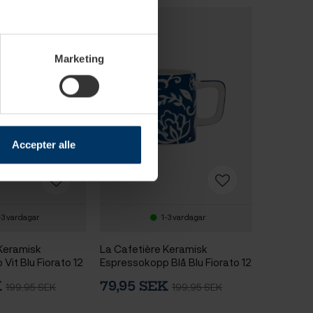
Marketing
Accepter alle
-3 vardagar
1-3 vardagar
 Keramisk
La Cafetière Keramisk
Vit Blu Fiorato 12
Espressokopp Blå Blu Fiorato 12
cl 1 st
K
79,95 SEK
199,95 SEK
199,95 SEK