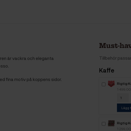
Must-hav
Tillbehör pass
ren är vackra och eleganta
esso.
Kaffe
 med fina motiv på koppens sidor.
Rigtig 
Intenso
1 499,00
Lägg t
Rigtig K
Mixpak
1 299,00