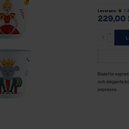
Leverans:
1-3
229,00
L
Bialettis espr
och eleganta ko
espresso.