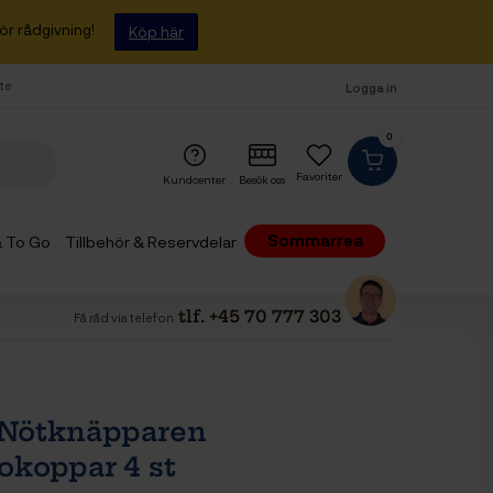
ör rådgivning!
Köp här
fte
Logga in
0
Favoriter
Kundcenter
Besök oss
Sommarrea
 & To Go
Tillbehör & Reservdelar
tlf. +45 70 777 303
Få råd via telefon
i Nötknäpparen
okoppar 4 st