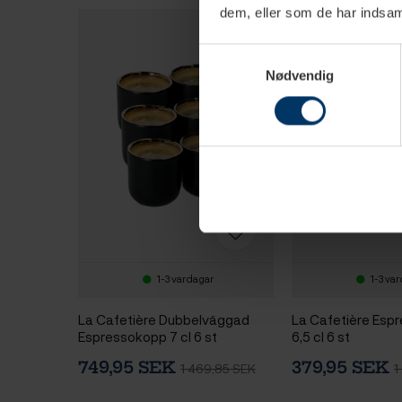
dem, eller som de har indsaml
Samtykkevalg
Nødvendig
1-3 vardagar
1-3 va
La Cafetière Dubbelväggad
La Cafetière Esp
Espressokopp 7 cl 6 st
6,5 cl 6 st
Svart/Guld
749,95 SEK
379,95 SEK
1 469,85 SEK
1