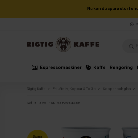
Nu kan du spara stort un
Da
Espressomaskiner
Kaffe
Rengöring
Rigtig Kaffe
Friluftsliv, Koppar & To Go
Kopper och glas
Ref:
39-0976
- EAN: 8006363040976
Spara