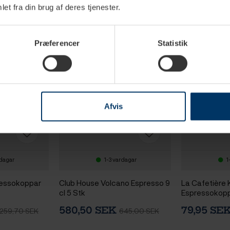
et fra din brug af deres tjenester.
Præferencer
Statistik
Ny
Afvis
rdagar
1-3 vardagar
1
ressokoppar
Club House Volcano Espresso 9
La Cafetière
cl 5 Stk
Espressokopp 
cl 1 st
580,50 SEK
79,95 SE
 259,70 SEK
645,00 SEK