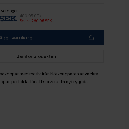
 vardagar
489,95 SEK
 SEK
Spara 260,95 SEK
ägg i varukorg
Jämför produkten
essokoppar med motiv från Nötknäpparen är vackra
ppar, perfekta för att servera din nybryggda