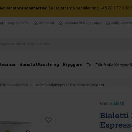
der vår stora sommarrea!
Se rabatterna här eller ring +45 70 777 303 f
g till dag leverans
Stort urval
Leverans från eget lager
Butik i Gento
Kvarnar
Barista Utrustning
Bryggare
Te
Friluftsliv, Koppar
Espressokoppar
Bialetti Nötknäpparen Espressokoppar 4 st
Från
Bialetti
Bialett
Espress