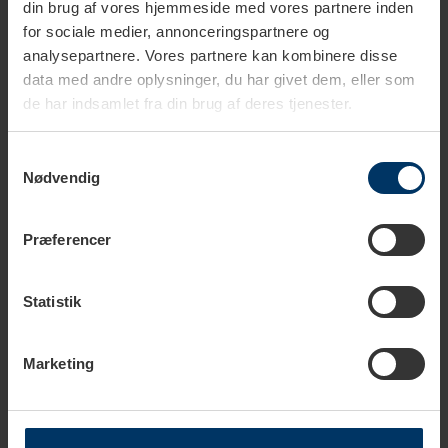
din brug af vores hjemmeside med vores partnere inden
for sociale medier, annonceringspartnere og
analysepartnere. Vores partnere kan kombinere disse
data med andre oplysninger, du har givet dem, eller som
de har indsamlet fra din brug af deres tjenester.
Samtykkevalg
Nødvendig
Præferencer
Statistik
Marketing
Rigtig Kaffes Italienska Serie - Den röda serien
Publicerat: 2020-09-30 14:10:35 | Kategorier:
Kaffebönor