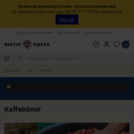
Nu kan du spara stort under vår stora sommarrea!
Se rabatterna här eller ring +45 70 777 303 för rådgivning!
Köp här
Dag till dag leverans
Stort urval
Butik i Gentofte
0
Rigtig Kaffe
Blogg
Kaffebönor
Kaffebönor