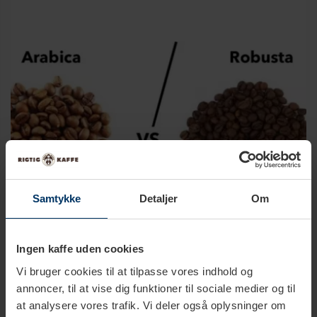
Samtykke
Detaljer
Om
Ingen kaffe uden cookies
Arabica VS Robusta
Vi bruger cookies til at tilpasse vores indhold og
annoncer, til at vise dig funktioner til sociale medier og til
Publicerat: 2026-03-20 12:03:31 | Kategorier:
Kaffe kunskap
,
at analysere vores trafik. Vi deler også oplysninger om
Kaffebönor