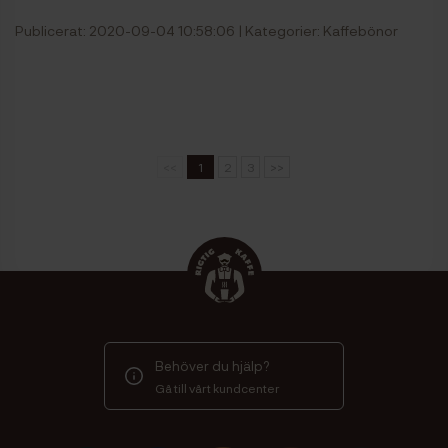
Publicerat: 2020-09-04 10:58:06 | Kategorier:
Kaffebönor
<<
1
2
3
>>
Behöver du hjälp?
Gå till vårt kundcenter