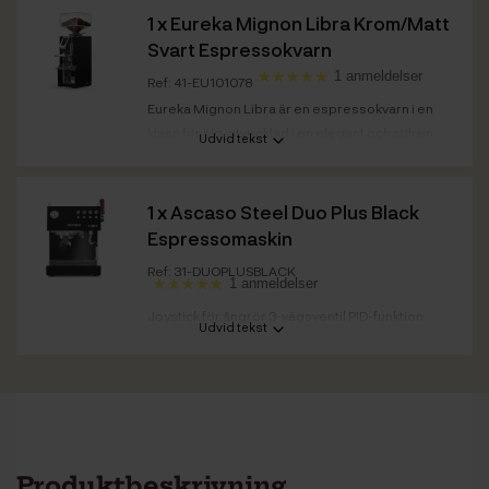
Bäst före
Fiorenza: 26.09.2026
1 x
Eureka Mignon Libra Krom/Matt
Svart Espressokvarn
1 anmeldelser
Ref: 41-EU101078
Eureka Mignon Libra är en espressokvarn i en
klass för sig, utvecklad i en elegant och stilren...
Udvid tekst
Färg front/
Svart
kabinett
1 x
Ascaso Steel Duo Plus Black
Espressomaskin
Ref: 31-DUOPLUSBLACK
1 anmeldelser
Joystick för ångrör 3-vägsventil PID-funktion
Udvid tekst
OPV-ventil Isolerade termoblock för snabb...
Maskinkategori
Semiautomatisk
Mjölksystem
Ja - steamer
Färg
Svart
Produktbeskrivning