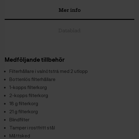
Mer info
Datablad
Medföljande tillbehör
Filterhållare i valnötsträ med 2 utlopp
Bottenlös filterhållare
1-kopps filterkorg
2-kopps filterkorg
18 g filterkorg
21 g filterkorg
Blindfilter
Tamper i rostfritt stål
Måttsked