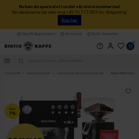
Nu kan du spara stort under vår stora sommarrea!
Se rabatterna här eller ring +45 70 777 303 för rådgivning!
Köp här
Dag till dag leverans
Stort urval
Butik i Gentofte
0
Rigtig Kaffe
Espressomaskiner
Halvautomatiska espressomaskiner
Ascaso Steel Duo Plus
Spar
7%