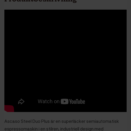
Ascaso Steel Duo Plus är en superläcker semiautomatisk
espressomaskin i en stilren, industriell design med