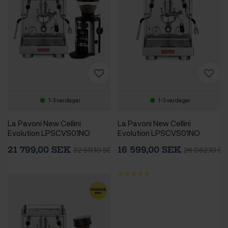
1-3 vardagar
1-3 vardagar
La Pavoni New Cellini
La Pavoni New Cellini
Evolution LPSCVS01NO
Evolution LPSCVS01NO
Espressomaskin Inkl.
Espressomaskin
21 799,00 SEK
16 599,00 SEK
32 511,10 SEK
26 062,10 SE
Mahlkönig X54
Espressokvarn Chrome