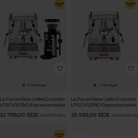
1-3 vardagar
1-3 vardagar
La Pavoni New Cellini Evolution
La Pavoni New Cellini Evolution
LPSCVS01NO Espressomaskin
LPSCVS01NO Espressomaskin
Inkl. Mahlkönig X54
21 799,00 SEK
16 599,00 SEK
32 511,10 SEK
26 062,10 SE
Espressokvarn Chrome