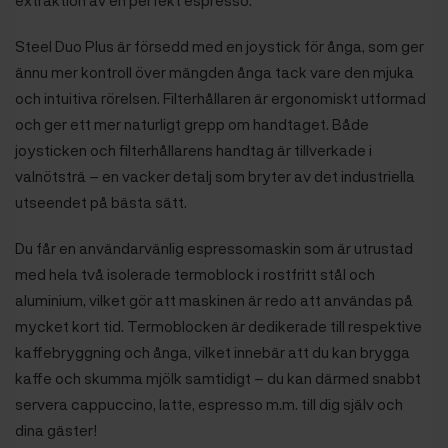
Steel Duo Plus är försedd med en joystick för ånga, som ger
ännu mer kontroll över mängden ånga tack vare den mjuka
och intuitiva rörelsen. Filterhållaren är ergonomiskt utformad
och ger ett mer naturligt grepp om handtaget. Både
joysticken och filterhållarens handtag är tillverkade i
valnötsträ – en vacker detalj som bryter av det industriella
utseendet på bästa sätt.
Du får en användarvänlig espressomaskin som är utrustad
med hela två isolerade termoblock i rostfritt stål och
aluminium, vilket gör att maskinen är redo att användas på
mycket kort tid. Termoblocken är dedikerade till respektive
kaffebryggning och ånga, vilket innebär att du kan brygga
kaffe och skumma mjölk samtidigt – du kan därmed snabbt
servera cappuccino, latte, espresso m.m. till dig själv och
dina gäster!