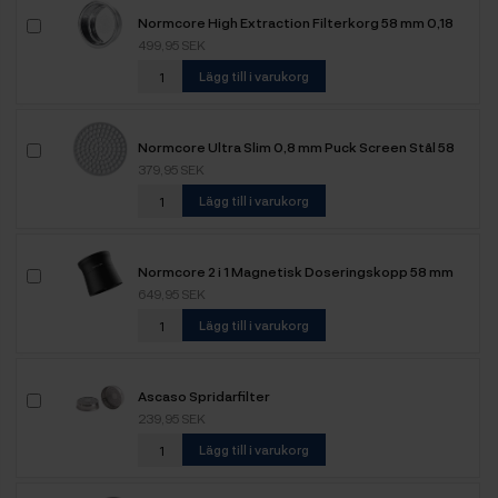
Normcore High Extraction Filterkorg 58 mm 0,18
mm – 18 gram
499,95 SEK
Lägg till i varukorg
Normcore Ultra Slim 0,8 mm Puck Screen Stål 58
mm
379,95 SEK
Lägg till i varukorg
Normcore 2 i 1 Magnetisk Doseringskopp 58 mm
Svart
649,95 SEK
Lägg till i varukorg
Ascaso Spridarfilter
239,95 SEK
Lägg till i varukorg