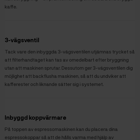
kaffe.
3-vägsventil
Tack vare den inbyggda 3-vägsventilen utjämnas trycket så
att filterhandtaget kan tas av omedelbart efter bryggning
utan att maskinen sprutar. Dessutom ger 3-vägsventilen dig
möjlighet att backflusha maskinen, så att du undviker att
kafferester och liknande sätter sig i systemet.
Inbyggd koppvärmare
På toppen av espressomaskinen kan du placera dina
espressokoppar så att de hålls varma med hjälp av