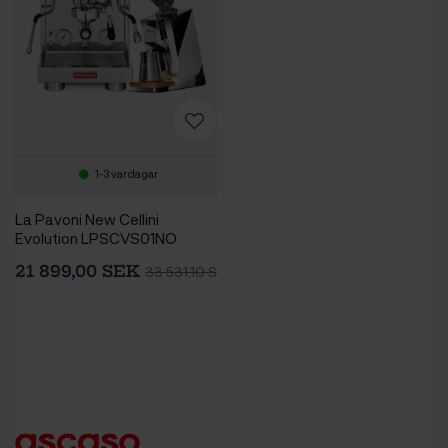
1-3 vardagar
La Pavoni New Cellini
Evolution LPSCVS01NO
Espressomaskin Inkl. Eureka
21 899,00 SEK
33 531,10 SEK
Mignon Zero 65 Speedy
Chrome Espressokvarn