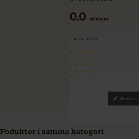
0.0
stjerner
(0 Anmeldelse)
5
★★★★★
4
★★★★☆
3
★★★☆☆
2
★★☆☆☆
1
★☆☆☆☆
Skriv en 
Podukter i samma kategori