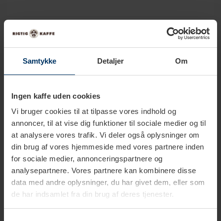
Volymetrisk kontroll – programmerbar
dosering
Samtykke
Detaljer
Om
Ascaso Steel Plus är utrustad med en praktisk
doseringsfunktion som gör det möjligt att ställa in storleken
Ingen kaffe uden cookies
på en espresso såväl som en vanlig kopp kaffe.
Vi bruger cookies til at tilpasse vores indhold og
annoncer, til at vise dig funktioner til sociale medier og til
at analysere vores trafik. Vi deler også oplysninger om
din brug af vores hjemmeside med vores partnere inden
Eleganta detaljer i valnötsträ
for sociale medier, annonceringspartnere og
analysepartnere. Vores partnere kan kombinere disse
Ascaso Steel Plus-versionen levereras som standard med
data med andre oplysninger, du har givet dem, eller som
filterhållare samt joystick för ångröret i vackert, elegant
de har indsamlet fra din brug af deres tjenester.
valnötsträ – en fin detalj som ger designen en unik prägel.