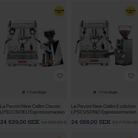
1-3 vardagar
1-3 vardagar
La Pavoni New Cellini Classic
La Pavoni New Cellini Evolution
LPSCCS01EU Espressomaskin
LPSCVS01NO Espressomaskin
Inkl. Eureka Mignon Zero 65
Inkl. Eureka Mignon Libra 65
24 629,00 SEK
24 099,00 SEK
34 398,00 SEK
39 771,10 SE
Speedy Chrome
Chrome Espressokvarn
Espressokvarn