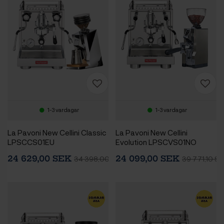
1-3 vardagar
1-3 vardagar
La Pavoni New Cellini Classic
La Pavoni New Cellini
LPSCCS01EU
Evolution LPSCVS01NO
Espressomaskin Inkl. Eureka
Espressomaskin Inkl. Eureka
24 629,00 SEK
24 099,00 SEK
34 398,00 SEK
39 771,10 SE
Mignon Zero 65 Speedy
Mignon Libra 65 Chrome
Chrome Espressokvarn
Espressokvarn