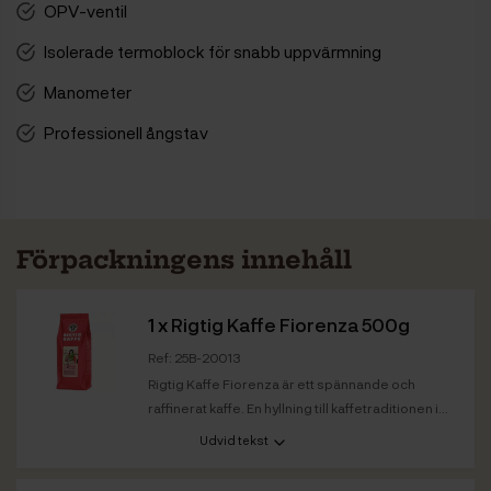
OPV-ventil
Isolerade termoblock för snabb uppvärmning
Manometer
Professionell ångstav
Förpackningens innehåll
1 x
Rigtig Kaffe Fiorenza 500g
Ref: 25B-20013
Rigtig Kaffe Fiorenza är ett spännande och
raffinerat kaffe. En hyllning till kaffetraditionen i...
Udvid tekst
Kaffestyrka
Ljus
Rostat
Fiorenza: 26.09.2024