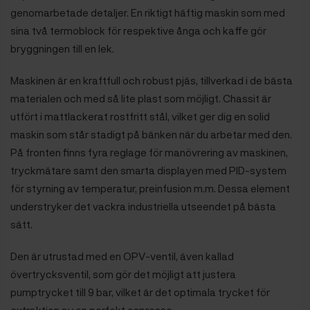
genomarbetade detaljer. En riktigt häftig maskin som med
sina två termoblock för respektive ånga och kaffe gör
bryggningen till en lek.
Maskinen är en kraftfull och robust pjäs, tillverkad i de bästa
materialen och med så lite plast som möjligt. Chassit är
utfört i mattlackerat rostfritt stål, vilket ger dig en solid
maskin som står stadigt på bänken när du arbetar med den.
På fronten finns fyra reglage för manövrering av maskinen,
tryckmätare samt den smarta displayen med PID-system
för styrning av temperatur, preinfusion m.m. Dessa element
understryker det vackra industriella utseendet på bästa
sätt.
Den är utrustad med en OPV-ventil, även kallad
övertrycksventil, som gör det möjligt att justera
pumptrycket till 9 bar, vilket är det optimala trycket för
extraktion av en perfekt espresso.