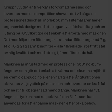
Grupphuvudet är tillverkat i förkromad mässing och
levereras med en competition shower, det vill säga en
professionell duschsil i storlek 58 mm. Filterhållaren har en
ergonomisk design med ett elegant valnötshandtag och en
lutning på 10°, vilket gör det enkelt att arbeta med maskinen.
Det medföljer fem filterkorgar – standardfilterkorgar på 7 g,
14 g, 18 g, 21 g samt blindfilter – alla tillverkade i rostfritt stål
av hög kvalitet och med otroligt jämnt fördelade hål.
Maskinen är utrustad med en professionell 360° no-burn-
ångstav, som gör det enkelt att värma och skumma mjölk till
en krämig cappuccino eller en härlig latte. Ångfunktionen
aktiveras via joystick på maskinen och levererar en kraftfull
och nästintill obegränsad mängd ånga. Maskinen har två
ångmunstycken med respektive 1 och 3 hål, som kan
användas för att anpassa maskinen efter olika behov.