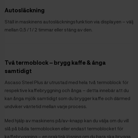
Autosläckning
Ställ in maskinens autosläckningsfunktion via displayen – välj
mellan 0,5 / 1 / 2 timmar eller stäng av den.
Två termoblock – brygg kaffe & ånga
samtidigt
Ascaso Steel Plus är utrustad med hela två termoblock för
respektive kaffebryggning och ånga – detta innebär att du
kan ånga mjölk samtidigt som du brygger kaffe och därmed
undviker väntetid mellan varje process.
Med hjälp av maskinens på/av-knapp kan du välja om du vill
slå på båda termoblocken eller endast termoblocket för
kaffebryggning – en praktisk lösning om du bara ska brygga