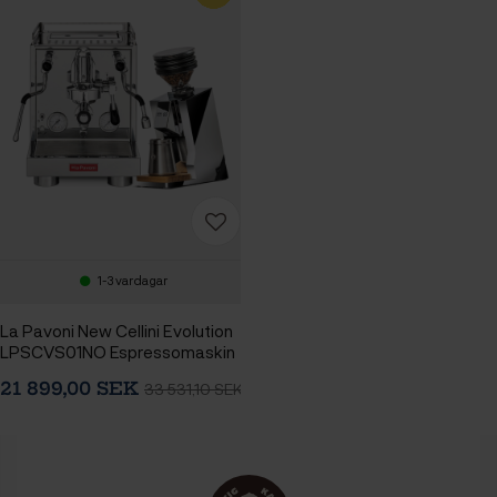
1-3 vardagar
La Pavoni New Cellini Evolution
LPSCVS01NO Espressomaskin
Inkl. Eureka Mignon Zero 65
21 899,00 SEK
33 531,10 SEK
Speedy Chrome
Espressokvarn